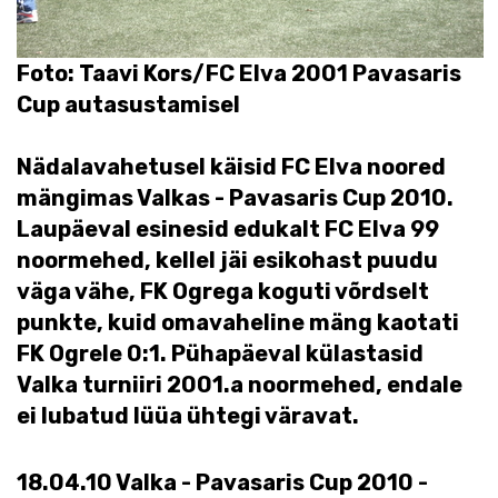
Foto: Taavi Kors/FC Elva 2001 Pavasaris
Cup autasustamisel
Nädalavahetusel käisid FC Elva noored
mängimas Valkas - Pavasaris Cup 2010.
Laupäeval esinesid edukalt FC Elva 99
noormehed, kellel jäi esikohast puudu
väga vähe, FK Ogrega koguti võrdselt
punkte, kuid omavaheline mäng kaotati
FK Ogrele 0:1. Pühapäeval külastasid
Valka turniiri 2001.a noormehed, endale
ei lubatud lüüa ühtegi väravat.
18.04.10 Valka - Pavasaris Cup 2010 -