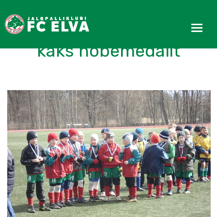
Valkast toodi Elvasse
kaks hõbemedalit