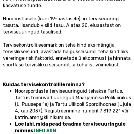
kasvatuse tunde.
Noorpostlasele (kuni 19-aastasele) on terviseuuring
tasuta, lisandub visiiditasu. Alates 20. eluaastast on
terviseuuringud tasulised.
Tervisekontrolli eesmärk on teha kindlaks mängija
tervislikseisund, avastada haigusseisund, teha kindlaks
vereringe riskifaktorid, ennetada ülekoormust ja hinnata
sportlase tervislikku seisundit ja kehalist võimekust.
Kuidas tervisekontrollile minna?
Noorsportlaste terviseuuringuid tehakse Tartus.
Tartus toimuvad uuringud Maarjamõisa Polikliinikus
(L. Puusepa 1a) ja Tartu Ülikooli Spordihoones (Ujula
4, kab 2037). Registreerimine numbril 7 319 221 või
katrin.aren@kliinikum.ee.
Loe läbi, mida pead teadma terviseuuringule
minnes
INFO SIIN