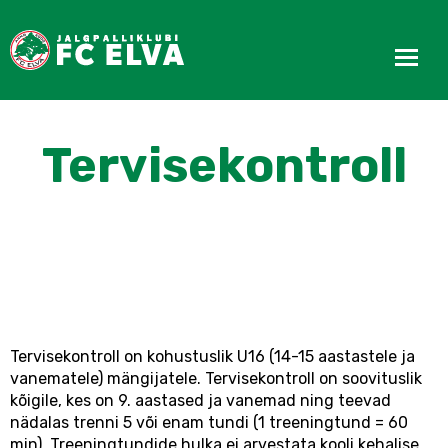
Tervisekontroll
Tervisekontroll on kohustuslik U16 (14-15 aastastele ja
vanematele) mängijatele. Tervisekontroll on soovituslik
kõigile, kes on 9. aastased ja vanemad ning teevad
nädalas trenni 5 või enam tundi (1 treeningtund = 60
min). Treeningtundide hulka ei arvestata kooli kehalise