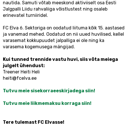
nautida. Samuti võtab meeskond aktiviiselt osa Eesti
Jalgpalli Liidu rahvaliiga võistlustest ning osaleb
erinevatel turniiridel.
FC Elva 6. Sektoriga on oodatud liituma kõik 15. aastased
ja vanemad mehed. Oodatud on nii uued huvilised, kellel
varasemat kokkupuudet jalpalliga ei ole ning ka
varasema kogemusega mängijad.
Kui tunned trennide vastu huvi, siis võta meiega
julgelt ühendust:
Treener Heiti Heli
heiti@fcelva.ee
Tutvu meie sisekorraeeskirjadega siin!
Tutvu meie liikmemaksu korraga siin!
Tere tulemast FC Elvasse!