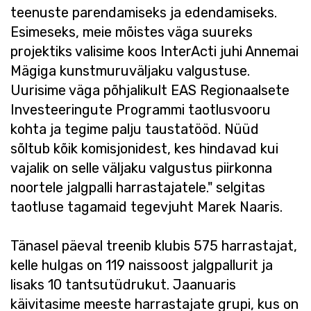
teenuste parendamiseks ja edendamiseks.
Esimeseks, meie mõistes väga suureks
projektiks valisime koos InterActi juhi Annemai
Mägiga kunstmuruväljaku valgustuse.
Uurisime väga põhjalikult EAS Regionaalsete
Investeeringute Programmi taotlusvooru
kohta ja tegime palju taustatööd. Nüüd
sõltub kõik komisjonidest, kes hindavad kui
vajalik on selle väljaku valgustus piirkonna
noortele jalgpalli harrastajatele." selgitas
taotluse tagamaid tegevjuht Marek Naaris.
Tänasel päeval treenib klubis 575 harrastajat,
kelle hulgas on 119 naissoost jalgpallurit ja
lisaks 10 tantsutüdrukut. Jaanuaris
käivitasime meeste harrastajate grupi, kus on