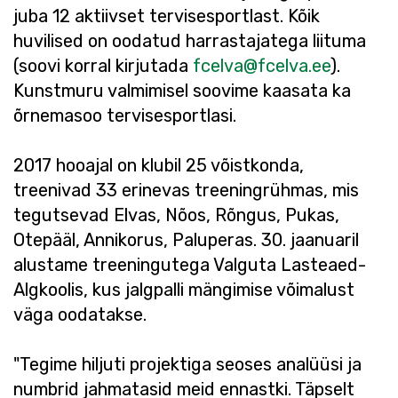
juba 12 aktiivset tervisesportlast. Kõik
huvilised on oodatud harrastajatega liituma
(soovi korral kirjutada
fcelva@fcelva.ee
).
Kunstmuru valmimisel soovime kaasata ka
õrnemasoo tervisesportlasi.
2017 hooajal on klubil 25 võistkonda,
treenivad 33 erinevas treeningrühmas, mis
tegutsevad Elvas, Nõos, Rõngus, Pukas,
Otepääl, Annikorus, Paluperas. 30. jaanuaril
alustame treeningutega Valguta Lasteaed-
Algkoolis, kus jalgpalli mängimise võimalust
väga oodatakse.
"Tegime hiljuti projektiga seoses analüüsi ja
numbrid jahmatasid meid ennastki. Täpselt