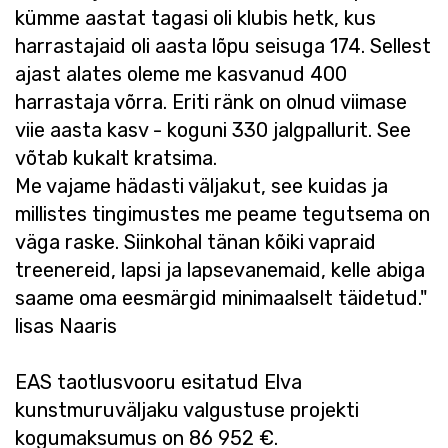
kümme aastat tagasi oli klubis hetk, kus
harrastajaid oli aasta lõpu seisuga 174. Sellest
ajast alates oleme me kasvanud 400
harrastaja võrra. Eriti ränk on olnud viimase
viie aasta kasv - koguni 330 jalgpallurit. See
võtab kukalt kratsima.
Me vajame hädasti väljakut, see kuidas ja
millistes tingimustes me peame tegutsema on
väga raske. Siinkohal tänan kõiki vapraid
treenereid, lapsi ja lapsevanemaid, kelle abiga
saame oma eesmärgid minimaalselt täidetud."
lisas Naaris
EAS taotlusvooru esitatud Elva
kunstmuruväljaku valgustuse projekti
kogumaksumus on 86 952 €.