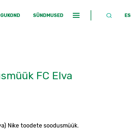
OGUKOND
SÜNDMUSED
ES
dusmüük FC Elva
Elva) Nike toodete soodusmüük.