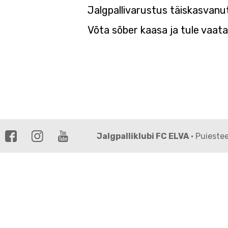
Jalgpallivarustus täiskasvanut
Võta sõber kaasa ja tule vaat
Jalgpalliklubi FC ELVA
· Puieste