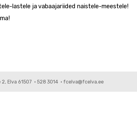
ele-lastele ja vabaajariided naistele-meestele!
ama!
e 2, Elva 61507 · 528 3014 · fcelva@fcelva.ee