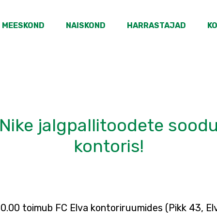
MEESKOND
NAISKOND
HARRASTAJAD
K
Nike jalgpallitoodete soo
kontoris!
 20.00 toimub FC Elva kontoriruumides (Pikk 43, 