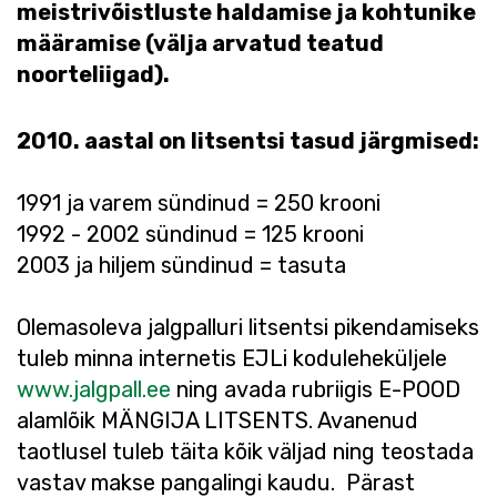
meistrivõistluste haldamise ja kohtunike
määramise (välja arvatud teatud
noorteliigad).
2010. aastal on litsentsi tasud järgmised:
1991 ja varem sündinud = 250 krooni
1992 - 2002 sündinud = 125 krooni
2003 ja hiljem sündinud = tasuta
Olemasoleva jalgpalluri litsentsi pikendamiseks
tuleb minna internetis EJLi koduleheküljele
www.jalgpall.ee
ning avada rubriigis E-POOD
alamlõik MÄNGIJA LITSENTS. Avanenud
taotlusel tuleb täita kõik väljad ning teostada
vastav makse pangalingi kaudu. Pärast