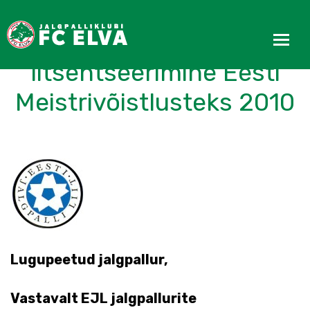
FC Elva mängijate
litsentseerimine Eesti
Meistrivõistlusteks 2010
Lugupeetud jalgpallur,
Vastavalt EJL jalgpallurite