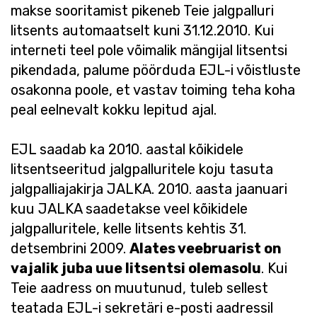
makse sooritamist pikeneb Teie jalgpalluri
litsents automaatselt kuni 31.12.2010. Kui
interneti teel pole võimalik mängijal litsentsi
pikendada, palume pöörduda EJL-i võistluste
osakonna poole, et vastav toiming teha koha
peal eelnevalt kokku lepitud ajal.
EJL saadab ka 2010. aastal kõikidele
litsentseeritud jalgpalluritele koju tasuta
jalgpalliajakirja JALKA. 2010. aasta jaanuari
kuu JALKA saadetakse veel kõikidele
jalgpalluritele, kelle litsents kehtis 31.
detsembrini 2009.
Alates veebruarist on
vajalik juba uue litsentsi olemasolu
. Kui
Teie aadress on muutunud, tuleb sellest
teatada EJL-i sekretäri e-posti aadressil