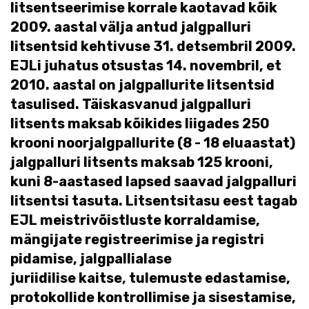
litsentseerimise korrale kaotavad kõik
2009. aastal välja antud jalgpalluri
litsentsid kehtivuse 31. detsembril 2009.
EJLi juhatus otsustas 14. novembril, et
2010. aastal on jalgpallurite litsentsid
tasulised. Täiskasvanud jalgpalluri
litsents maksab kõikides liigades 250
krooni noorjalgpallurite (8 - 18 eluaastat)
jalgpalluri litsents maksab 125 krooni,
kuni 8-aastased lapsed saavad jalgpalluri
litsentsi tasuta. Litsentsitasu eest tagab
EJL meistrivõistluste korraldamise,
mängijate registreerimise ja registri
pidamise, jalgpallialase
juriidilise kaitse, tulemuste edastamise,
protokollide kontrollimise ja sisestamise,