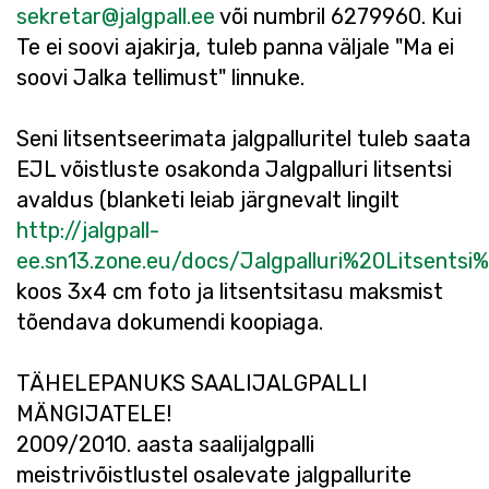
sekretar@jalgpall.ee
või numbril 6279960. Kui
Te ei soovi ajakirja, tuleb panna väljale "Ma ei
soovi Jalka tellimust" linnuke.
Seni litsentseerimata jalgpalluritel tuleb saata
EJL võistluste osakonda Jalgpalluri litsentsi
avaldus (blanketi leiab järgnevalt lingilt
http://jalgpall-
ee.sn13.zone.eu/docs/Jalgpalluri%20Litsentsi
koos 3x4 cm foto ja litsentsitasu maksmist
tõendava dokumendi koopiaga.
TÄHELEPANUKS SAALIJALGPALLI
MÄNGIJATELE!
2009/2010. aasta saalijalgpalli
meistrivõistlustel osalevate jalgpallurite