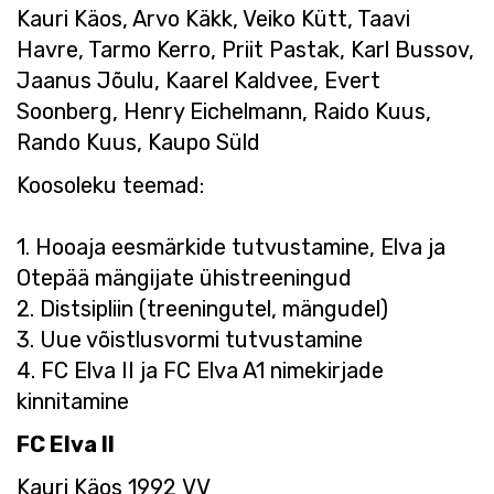
Kauri Käos, Arvo Käkk, Veiko Kütt, Taavi
Havre, Tarmo Kerro, Priit Pastak, Karl Bussov,
Jaanus Jõulu, Kaarel Kaldvee, Evert
Soonberg, Henry Eichelmann, Raido Kuus,
Rando Kuus, Kaupo Süld
Koosoleku teemad:
1. Hooaja eesmärkide tutvustamine, Elva ja
Otepää mängijate ühistreeningud
2. Distsipliin (treeningutel, mängudel)
3. Uue võistlusvormi tutvustamine
4. FC Elva II ja FC Elva A1 nimekirjade
kinnitamine
FC Elva II
Kauri Käos 1992 VV