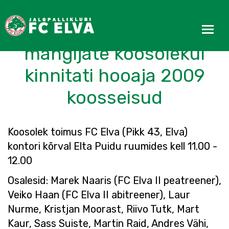
FC Elva II treenerite ja
mängijate koosolekul
kinnitati hooaja 2009
koosseisud
Koosolek toimus FC Elva (Pikk 43, Elva)
kontori kõrval Elta Puidu ruumides kell 11.00 -
12.00
Osalesid: Marek Naaris (FC Elva II peatreener),
Veiko Haan (FC Elva II abitreener), Laur
Nurme, Kristjan Moorast, Riivo Tutk, Mart
Kaur, Sass Suiste, Martin Raid, Andres Vähi,