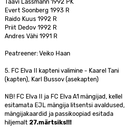
Taavi Lassmann 1992 PK
Evert Soonberg 1993 R
Raido Kuus 1992 R
Priit Dedov 1992 R
Andres Vähi 1991 R
Peatreener: Veiko Haan
5. FC Elva II kapteni valimine - Kaarel Tani
(kapten), Karl Bussov (asekapten)
NB! FC Elva II ja FC Elva A1 mängijad, kellel
esitamata EJL mängija litsentsi avaldused,
mängijakaardid ja passikoopiad esitada
hiljemalt
27.märtsiks!!!