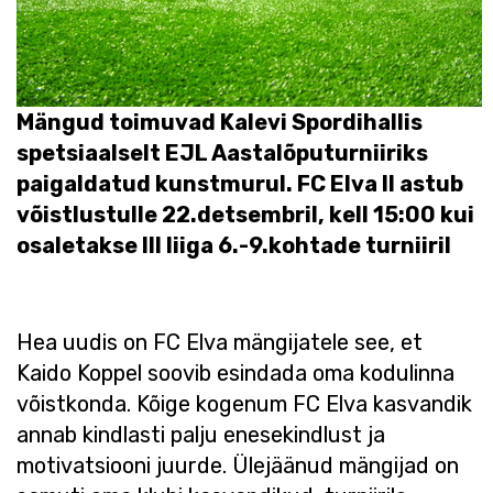
Mängud toimuvad Kalevi Spordihallis
spetsiaalselt EJL Aastalõputurniiriks
paigaldatud kunstmurul. FC Elva II astub
võistlustulle 22.detsembril, kell 15:00 kui
osaletakse III liiga 6.-9.kohtade turniiril
Hea uudis on FC Elva mängijatele see, et
Kaido Koppel soovib esindada oma kodulinna
võistkonda. Kõige kogenum FC Elva kasvandik
annab kindlasti palju enesekindlust ja
motivatsiooni juurde. Ülejäänud mängijad on