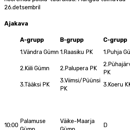
26.detsembril
Ajakava
A-grupp
B-grupp
C-grupp
1.Vändra Gümn
1.Raasiku PK
1.Puhja G
2.Pühajär
2.Kiili Gümn
2.Palupera PK
PK
3.Viimsi/Püünsi
3.Tääksi PK
3.Koeru K
PK
Palamuse
Väike-Maarja
10:00
D
Gümn
Gümn