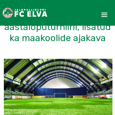
FC Elva II osaleb EJL
aastalõputurniiril, lisatud
ka maakoolide ajakava