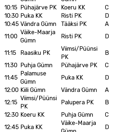
10:15
Pühajärve PK
Koeru KK
C
10:30
Puka KK
Risti PK
D
10:45
Vändra Gümn
Tääksi PK
A
Väike-Maarja
11:00
Risti PK
D
Gümn
Viimsi/Püünsi
11:15
Raasiku PK
B
PK
11:30
Puhja Gümn
Pühajärve PK
C
Palamuse
11:45
Puka KK
D
Gümn
12:00
Kiili Gümn
Vändra Gümn
A
Viimsi/Püünsi
12:15
Palupera PK
B
PK
12:30
Koeru KK
Puhja Gümn
C
Väike-Maarja
12:45
Puka KK
D
Gümn