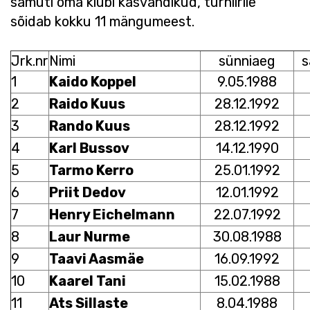
samuti oma klubi kasvandikud, turniirile
sõidab kokku 11 mängumeest.
Jrk.nr
Nimi
sünniaeg
s
1
Kaido Koppel
9.05.1988
2
Raido Kuus
28.12.1992
3
Rando Kuus
28.12.1992
4
Karl Bussov
14.12.1990
5
Tarmo Kerro
25.01.1992
6
Priit Dedov
12.01.1992
7
Henry Eichelmann
22.07.1992
8
Laur Nurme
30.08.1988
9
Taavi Aasmäe
16.09.1992
10
Kaarel Tani
15.02.1988
11
Ats Sillaste
8.04.1988