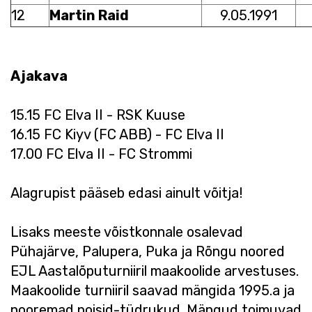
12
Martin Raid
9.05.1991
Ajakava
15.15 FC Elva II - RSK Kuuse
16.15 FC Kiyv (FC ABB) - FC Elva II
17.00 FC Elva II - FC Strommi
Alagrupist pääseb edasi ainult võitja!
Lisaks meeste võistkonnale osalevad
Pühajärve, Palupera, Puka ja Rõngu noored
EJL Aastalõputurniiril maakoolide arvestuses.
Maakoolide turniiril saavad mängida 1995.a ja
nooremad poisid-tüdrukud. Mängud toimuvad