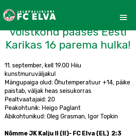
FC Elva Esiliiga
võistkond pääses Eesti
Karikas 16 parema hulka!
11. september, kell 19.00 Hiiu
kunstmuruväljakul
Mängupaiga olud: Õhutemperatuur +14, päike
paistab, väljak heas seisukorras
Pealtvaatajaid: 20
Peakohtunik: Heigo Paglant
Abikohtunikud: Oleg Grasman, Igor Topkin
Nõmme JK Kalju II (II)- FC Elva (EL) 2:3