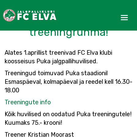
FC Elva avas Pukas uue
treeningrühma!
Alates 1.aprillist treenivad FC Elva klubi
koosseisus Puka jalgpallihuvilised.
Treeningud toimuvad Puka staadionil
Esmaspäeval, kolmapäeval ja reedel kell 16.30-
18.00
Treeningute info
Kõik huvilised on oodatud Puka treeningutele!
Kuumaks 75.- krooni!
Treener Kristjan Moorast