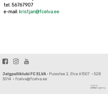
tel. 56767907
e-mail:
kristjan@fcelva.ee
Jalgpalliklubi FC ELVA
· Puiestee 2, Elva 61507 · 528
3014 · fcelva@fcelva.ee