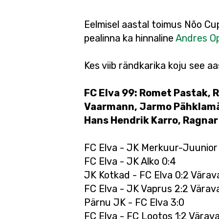
Eelmisel aastal toimus Nõo Cup 
pealinna ka hinnaline
Andres Op
Kes viib rändkarika koju see a
FC Elva 99: Romet Pastak, Re
Vaarmann, Jarmo Pähklamäe,
Hans Hendrik Karro, Ragnar 
FC Elva - JK Merkuur-Juunior 
FC Elva - JK Alko 0:4
JK Kotkad - FC Elva 0:2 Värav
FC Elva - JK Vaprus 2:2 Värav
Pärnu JK - FC Elva 3:0
FC Elva - FC Lootos 1:2 Värav