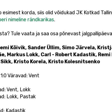
esimest korda, siis olid võidukad JK Kotkad Tallinn
eri nimeline rändkarikas
.
asta? Tule vaata ja saa osa põnevast jalgpallipäeva
mi Kõivik, Sander Üllim, Simo Järvela, Kristja
 Markus Lokk, Carl - Robert Kadastik, Remi
Sikk, Kristo Korela, Kristo Kolesnitsenko
1:0 Väravad: Vent
ad: Vent, Lokk
ad: Lokk, Pastak
ad: Kadastik