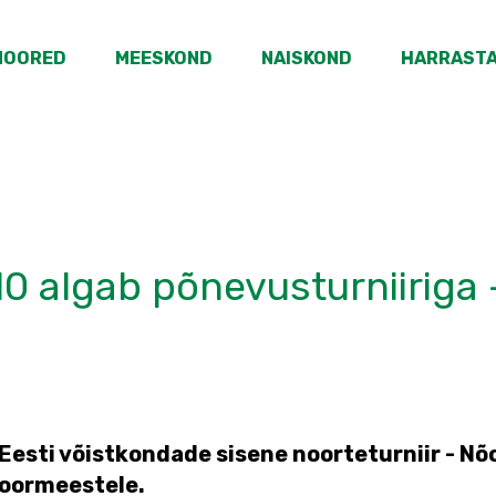
NOORED
MEESKOND
NAISKOND
HARRAST
0 algab põnevusturniiriga
esti võistkondade sisene noorteturniir - Nõo
oormeestele.