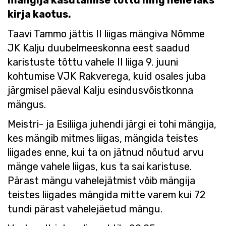
mängija kasutamise tõttu ning neile läks
kirja kaotus.
Taavi Tammo jättis II liigas mängiva Nõmme
JK Kalju duubelmeeskonna eest saadud
karistuste tõttu vahele II liiga 9. juuni
kohtumise VJK Rakverega, kuid osales juba
järgmisel päeval Kalju esindusvõistkonna
mängus.
Meistri- ja Esiliiga juhendi järgi ei tohi mängija,
kes mängib mitmes liigas, mängida teistes
liigades enne, kui ta on jätnud nõutud arvu
mänge vahele liigas, kus ta sai karistuse.
Pärast mängu vahelejätmist võib mängija
teistes liigades mängida mitte varem kui 72
tundi pärast vahelejäetud mängu.