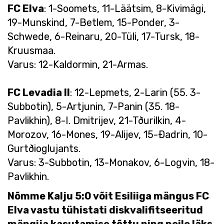
FC Elva
: 1-Soomets, 11-Läätsim, 8-Kivimägi,
19-Munskind, 7-Betlem, 15-Ponder, 3-
Schwede, 6-Reinaru, 20-Tüli, 17-Tursk, 18-
Kruusmaa.
Varus: 12-Kaldormin, 21-Armas.
FC Levadia II
: 12-Lepmets, 2-Larin (55. 3-
Subbotin), 5-Artjunin, 7-Panin (35. 18-
Pavlikhin), 8-I. Dmitrijev, 21-Tðurilkin, 4-
Morozov, 16-Mones, 19-Alijev, 15-Ðadrin, 10-
Gurtðioglujants.
Varus: 3-Subbotin, 13-Monakov, 6-Logvin, 18-
Pavlikhin.
Nõmme Kalju 5:0 võit Esiliiga mängus FC
Elva vastu tühistati diskvalifitseeritud