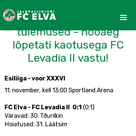
FC Elva esiliiga
tulemused - hooaeg
lõpetati kaotusega FC
Levadia II vastu!
Esiliiga - voor XXXVI
11. november, kell 13:00 Sportland Arena
FC Elva - FC Levadia II
0:1
(0:1)
Väravad: 30. Tðurilkin
Hoiatused: 31. Läätsim