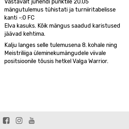
Vastavalt juhendi punktile 20.05
mängutulemus tühistati ja turniiritabelisse
kanti -:0 FC
Elva kasuks. Kõik mängus saadud karistused
jäävad kehtima.
Kalju langes selle tulemusena 8. kohale ning
Meistriliiga üleminekumängudele viivale
positsioonile tõusis hetkel Valga Warrior.