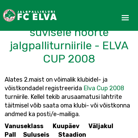
Algas registreerimine
suvisele noorte
jalgpalliturniirile - ELVA
CUP 2008
Alates 2.maist on võimalik klubidel- ja
võistkondadel registreerida
Elva Cup 2008
turniirile. Kellel tekib arusaamatusi lahtrite
täitmisel võib saata oma klubi- või võistkonna
andmed ka posti/e-mailiga.
Vanuseklass
Kuupäev
Väljakul
Pall
Suluseis
Staadion