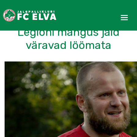
FC Elva ja Tallinna JK
Legioni mängus jäid
väravad löömata