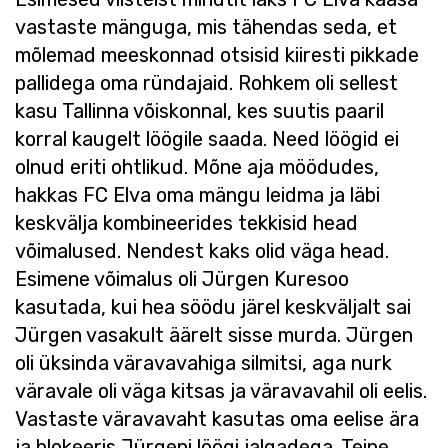
vastaste mänguga, mis tähendas seda, et
mõlemad meeskonnad otsisid kiiresti pikkade
pallidega oma ründajaid. Rohkem oli sellest
kasu Tallinna võiskonnal, kes suutis paaril
korral kaugelt löögile saada. Need löögid ei
olnud eriti ohtlikud. Mõne aja möödudes,
hakkas FC Elva oma mängu leidma ja läbi
keskvälja kombineerides tekkisid head
võimalused. Nendest kaks olid väga head.
Esimene võimalus oli Jürgen Kuresoo
kasutada, kui hea söödu järel keskväljalt sai
Jürgen vasakult äärelt sisse murda. Jürgen
oli üksinda väravavahiga silmitsi, aga nurk
väravale oli väga kitsas ja väravavahil oli eelis.
Vastaste väravavaht kasutas oma eelise ära
ja blokeeris Jürgeni löögi jalgadega. Teine