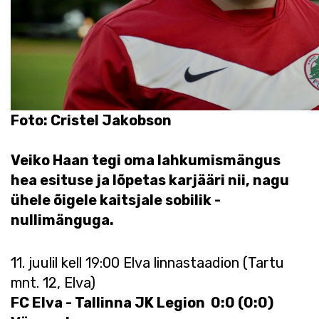
Foto: Cristel Jakobson
Veiko Haan tegi oma lahkumismängus
hea esituse ja lõpetas karjääri nii, nagu
ühele õigele kaitsjale sobilik -
nullimänguga.
11. juulil kell 19:00 Elva linnastaadion (Tartu
mnt. 12, Elva)
FC Elva - Tallinna JK Legion 0:0 (0:0)