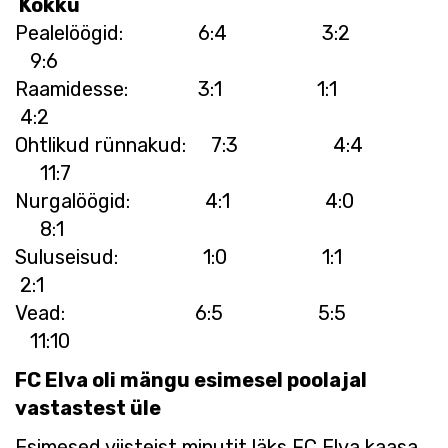
Kokku
Pealelöögid: 6:4 3:2
9:6
Raamidesse: 3:1 1:1
4:2
Ohtlikud rünnakud: 7:3 4:4
11:7
Nurgalöögid: 4:1 4:0
8:1
Suluseisud: 1:0 1:1
2:1
Vead: 6:5 5:5
11:10
FC Elva oli mängu esimesel poolajal
vastastest üle
Esimesed viisteist minutit läks FC Elva kaasa