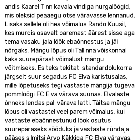
andis Kaarel Tinn kavala vindiga nurgalöögid,
mis oleksid peaaegu otse väravasse lennanud.
Lisaks sellele oli hea võimalus Rando Kuusil,
kes murdis osavalt paremast äärest sisse aga
tema vasaku jala löök ebaõnnestus ja jäi
nõrgaks. Mängu lõpus oli Tallinna võiskonnal
kaks suurepärast võimalust mängu
võitmiseks. Esiteks tekitati standardolukorra
järgselt suur segadus FC Elva karistusalas,
mille lõpetuseks tegi vastaste mängija tugeva
pommlöögi FC Elva värava suunas. Elvalaste
õnneks lendas pall värava latti. Täitsa mängu
lõpus oli vastastel veel parem võimalus, kui
vastaste ebaõnnestunud löök osutus
suurepäraseks sööduks ja vastaste ründaja
pääses silmitsi Arvo Käkkiga FC Elva väravas.