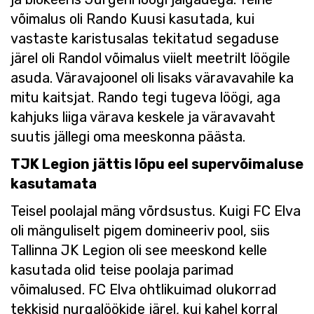
võimalus oli Rando Kuusi kasutada, kui
vastaste karistusalas tekitatud segaduse
järel oli Randol võimalus viielt meetrilt löögile
asuda. Väravajoonel oli lisaks väravavahile ka
mitu kaitsjat. Rando tegi tugeva löögi, aga
kahjuks liiga värava keskele ja väravavaht
suutis jällegi oma meeskonna päästa.
TJK Legion jättis lõpu eel supervõimaluse
kasutamata
Teisel poolajal mäng võrdsustus. Kuigi FC Elva
oli mänguliselt pigem domineeriv pool, siis
Tallinna JK Legion oli see meeskond kelle
kasutada olid teise poolaja parimad
võimalused. FC Elva ohtlikuimad olukorrad
tekkisid nurgalöökide järel, kui kahel korral