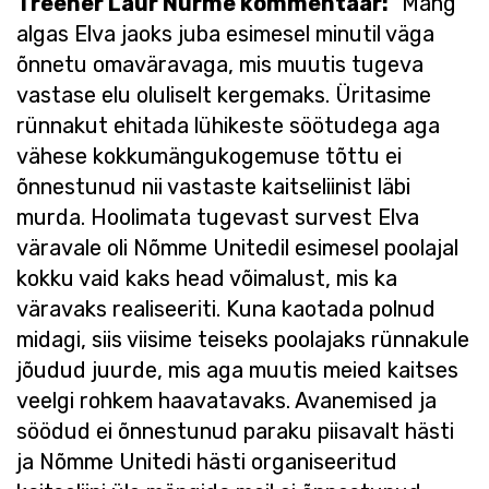
Treener Laur Nurme kommentaar:
"Mäng
algas Elva jaoks juba esimesel minutil väga
õnnetu omaväravaga, mis muutis tugeva
vastase elu oluliselt kergemaks. Üritasime
rünnakut ehitada lühikeste söötudega aga
vähese kokkumängukogemuse tõttu ei
õnnestunud nii vastaste kaitseliinist läbi
murda. Hoolimata tugevast survest Elva
väravale oli Nõmme Unitedil esimesel poolajal
kokku vaid kaks head võimalust, mis ka
väravaks realiseeriti. Kuna kaotada polnud
midagi, siis viisime teiseks poolajaks rünnakule
jõudud juurde, mis aga muutis meied kaitses
veelgi rohkem haavatavaks. Avanemised ja
söödud ei õnnestunud paraku piisavalt hästi
ja Nõmme Unitedi hästi organiseeritud