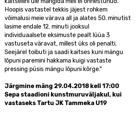
kaitseliini üle mängida meil ei õnnestunud.
Hoopis vastastel tekkis jäjest rohkem
võimalusi meie värava all ja alates 50. minutist
lasime endale 12. minuti jooksul
individuaalsete eksimuste pealt lüüa 3
vastuseta väravat, millest üks oli penalti.
Seejärel toibuti ja saadi kaitses kuni mängu
lõpuni paremini hakkama kuigi vastaste
pressing püsis mängu lõpuni kõrge."
Järgmine mäng 29.04.2018 kell 17:00
Sepa staadioni kunstmuruväljakul, kui
vastaseks Tartu JK Tammeka U19