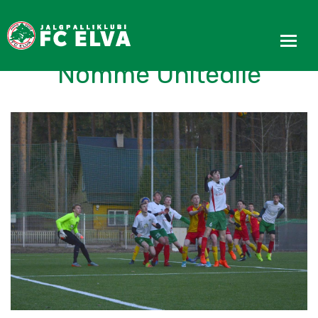
U19 kaotas tugevale
Nõmme Unitedile