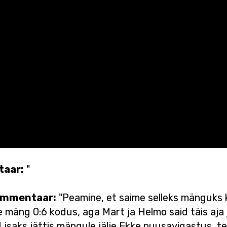
taar:
"
kommentaar:
"Peamine, et saime selleks mänguks 
ne mäng 0:6 kodus, aga Mart ja Helmo said täis aja 
isaks jättis mängule jälje Ekke puusavigastus, te