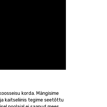
koosseisu korda. Mängisime
ja kaitseliinis tegime seetõttu
isel poolajal ei saanud mees