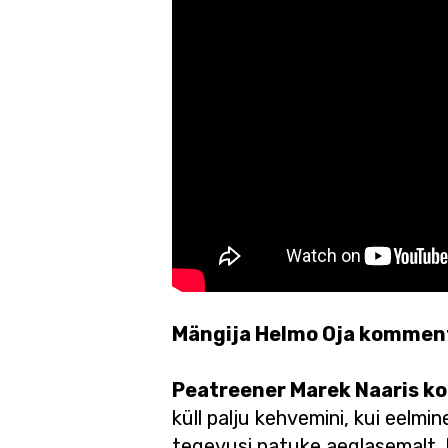
Mängija Helmo Oja kommen
Peatreener Marek Naaris 
küll palju kehvemini, kui eelmi
tegevusi natuke aeglasemalt. L