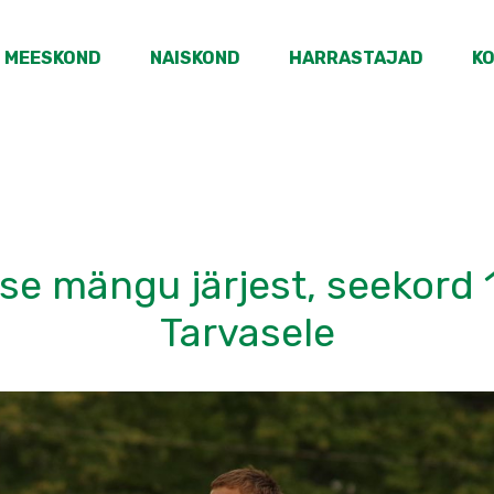
MEESKOND
NAISKOND
HARRASTAJAD
K
ise mängu järjest, seekord 
Tarvasele