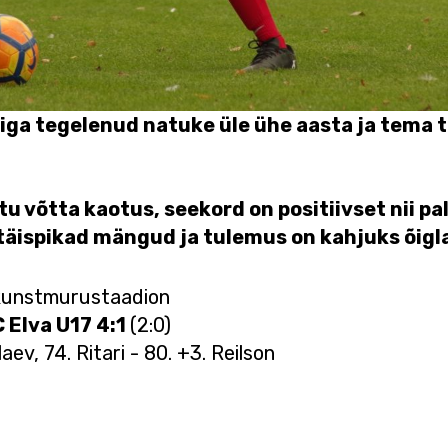
lliga tegelenud natuke üle ühe aasta ja tema tö
tu võtta kaotus, seekord on positiivset nii pa
äispikad mängud ja tulemus on kahjuks õigl
 kunstmurustaadion
 Elva U17 4:1
(2:0)
aev, 74. Ritari - 80. +3. Reilson