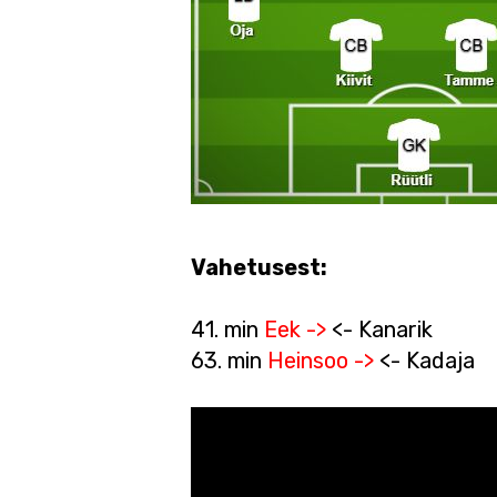
Vahetusest:
41. min
Eek ->
<- Kanarik
63. min
Heinsoo ->
<- Kadaja