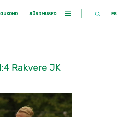
OGUKOND
SÜNDMUSED
ES
1:4 Rakvere JK