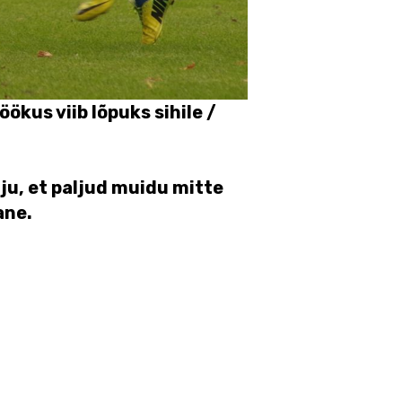
ökus viib lõpuks sihile /
lju, et paljud muidu mitte
ane.