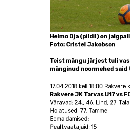
Helmo Oja (pildil) on jalgpa
Foto: Cristel Jakobson
Teist mängu järjest tuli vas
mänginud noormehed said t
17.04.2018 kell 18:00 Rakvere
Rakvere JK Tarvas U17 vs FC
Väravad: 24., 46. Lind, 27. Talal
Hoiatused: 77. Tamme
Eemaldamised: -
Pealtvaatajaid: 15