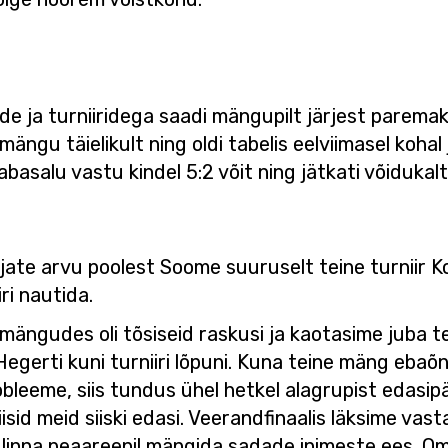
 ja turniiridega saadi mängupilt järjest paremaks
gu täielikult ning oldi tabelis eelviimasel kohal 
asalu vastu kindel 5:2 võit ning jätkati võidukalt
jate arvu poolest Soome suuruselt teine turniir 
ri nautida.
mängudes oli tõsiseid raskusi ja kaotasime juba 
erti kuni turniiri lõpuni. Kuna teine mäng ebaõnn
obleeme, siis tundus ühel hetkel alagrupist edasip
isid meid siiski edasi. Veerandfinaalis läksime vast
inna peaareenil mängida sadade inimeste ees. Oma 