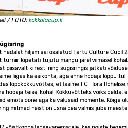
el / FOTO:
kokkolacup.fi
sügisring
 nädalat hiljem sai osaletud Tartu Culture Cupil 2
 et turniir lõpetati tujutu mängu järel viimasel koh
 piisavalt kiiresti ning sügisringis jätkati võidus
me liigas ka esikohta, aga enne hooaja lõppu tuli k
das lõppkokkuvõttes, et lasime FC Flora Rohelis
 hooaja teisel kohal. Kokkuvõtteks võiks öelda, et
seid emotsioone aga ka valusaid momente. Kõige ol
ning mitmed neist on üsna pea valmis juba meeste 
17 võistkonna lapsevanematele, kes poiste tegemi