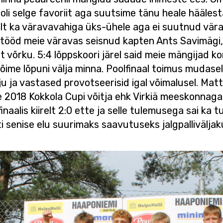
li selge favoriit aga suutsime tänu heale hääle
lt ka väravavahiga üks-ühele aga ei suutnud vär
d tööd meie väravas seisnud kapten Ants Savimägi, 
alt võrku. 5:4 lõppskoori järel said meie mängijad 
ime lõpuni välja minna. Poolfinaal toimus mudasel 
alju ja vastased provotseerisid igal võimalusel. Mat
e 2018 Kokkola Cupi võitja ehk Virkiä meeskonnag
naalis kiirelt 2:0 ette ja selle tulemusega sai ka tu
ti senise elu suurimaks saavutuseks jalgpalliväljaku