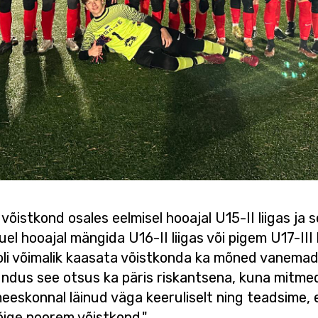
võistkond osales eelmisel hooajal U15-II liigas ja 
 hooajal mängida U16-II liigas või pigem U17-III l
e oli võimalik kaasata võistkonda ka mõned vanemad
undus see otsus ka päris riskantsena, kuna mitmed
meeskonnal läinud väga keeruliselt ning teadsime,
kõige noorem võistkond."