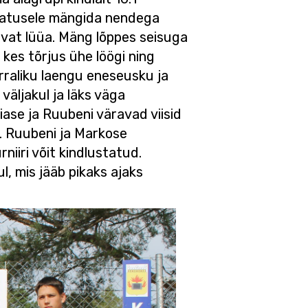
statusele mängida nendega
avat lüüa. Mäng lõppes seisuga
kes tõrjus ühe löögi ning
korraliku laengu eneseusku ja
väljakul ja läks väga
tiase ja Ruubeni väravad viisid
a. Ruubeni ja Markose
rniiri võit kindlustatud.
l, mis jääb pikaks ajaks