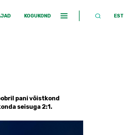
AJAD
KOGUKOND
EST
toobril pani võistkond
konda seisuga 2:1.