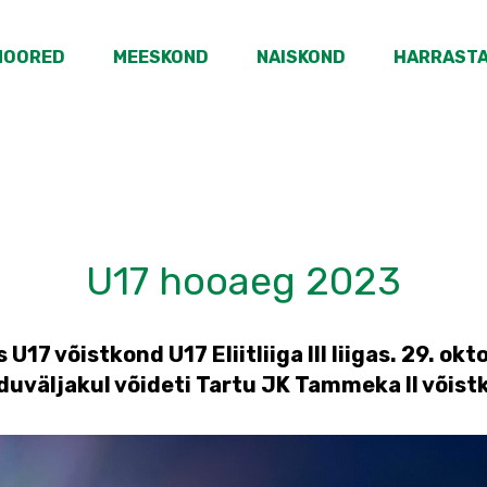
NOORED
MEESKOND
NAISKOND
HARRAST
U17 hooaeg 2023
U17 võistkond U17 Eliitliiga III liigas. 29. ok
oduväljakul võideti Tartu JK Tammeka II võist