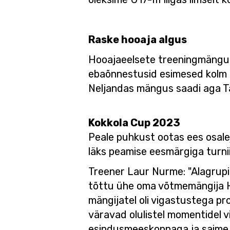
Raske hooaja algus
Hooajaeelsete treeningmängude
ebaõnnestusid esimesed kolm män
Neljandas mängus saadi aga Tab
Kokkola Cup 2023
Peale puhkust ootas ees osale
läks peamise eesmärgiga turnii
Treener Laur Nurme: "Alagrupi
tõttu ühe oma võtmemängija Heg
mängijatel oli vigastustega pr
väravad olulistel momentidel vi
esindusmeeskonnaga ja saime l