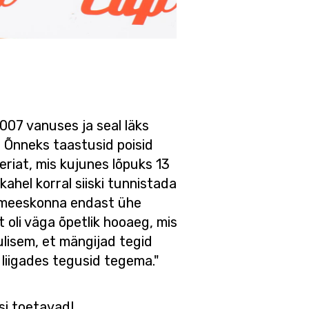
007 vanuses ja seal läks
al. Õnneks taastusid poisid
eeriat, mis kujunes lõpuks 13
ahel korral siiski tunnistada
e meeskonna endast ühe
 oli väga õpetlik hooaeg, mis
ulisem, et mängijad tegid
liigades tegusid tegema."
si toetavad!