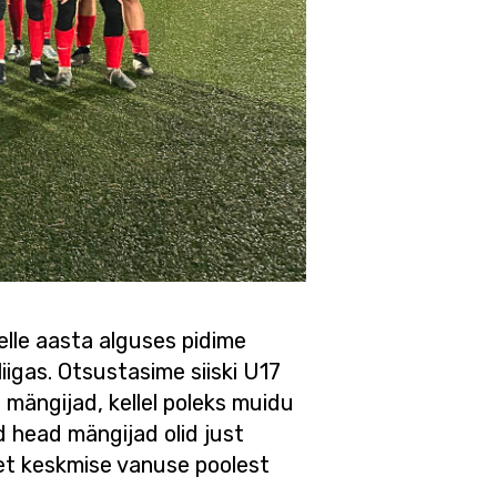
selle aasta alguses pidime
iigas. Otsustasime siiski U17
 mängijad, kellel poleks muidu
 head mängijad olid just
 et keskmise vanuse poolest