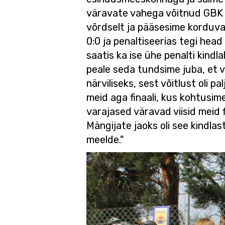
väravate vahega võitnud GBK o
võrdselt ja pääsesime korduva
0:0 ja penaltiseerias tegi hea
saatis ka ise ühe penalti kindl
peale seda tundsime juba, et võ
närviliseks, sest võitlust oli p
meid aga finaali, kus kohtusim
varajased väravad viisid meid fi
Mängijate jaoks oli see kindlas
meelde."