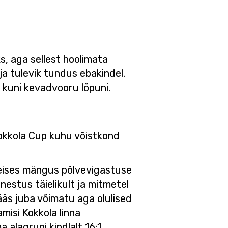
, aga sellest hoolimata
ja tulevik tundus ebakindel.
 kuni kevadvooru lõpuni.
Kokkola Cup kuhu võistkond
teises mängus põlvevigastuse
estus täielikult ja mitmetel
ääs juba võimatu aga olulised
amisi Kokkola linna
alagrupi kindlalt 16:1