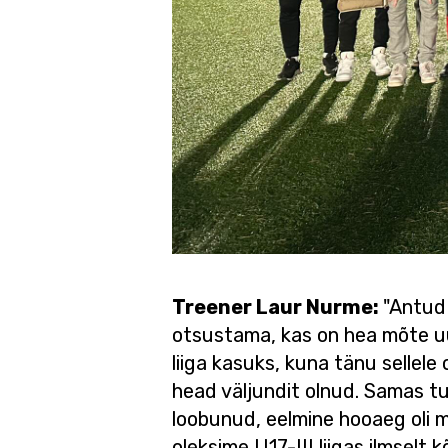
Treener Laur Nurme:
"Antud 
otsustama, kas on hea mõte uuel
liiga kasuks, kuna tänu sellel
head väljundit olnud. Samas t
loobunud, eelmine hooaeg oli 
oleksime U17-III liigas ilmselt 