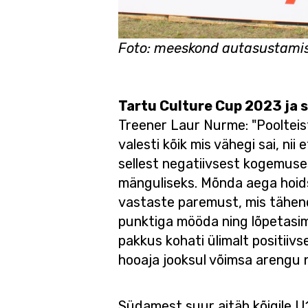
Foto: meeskond autasustamis
Tartu Culture Cup 2023 ja 
Treener Laur Nurme: "Poolteist
valesti kõik mis vähegi sai, nii
sellest negatiivsest kogemusest
mänguliseks. Mõnda aega hoidsi
vastaste paremust, mis tähen
punktiga mööda ning lõpetasime
pakkus kohati ülimalt positiiv
hooaja jooksul võimsa arengu 
Südamest suur aitäh kõigile U