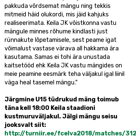
pakkuda võrdsemat mängu ning tekkis
mitmeid häid olukordi, mis jäid kahjuks
realiseerimata. Keila JK võistkonna vastu
mängule minnes rõhume kindlasti just
rünnakute lõpetamisele, sest peame igat
võimalust vastase värava all hakkama ära
kasutama. Samas ei tohi ära unustada
kaitsetööd ehk Keila JK vastu mängides on
meie peamine eesmärk teha väljakul igal liinil
väga heal tasemel mängu."
Järgmine U15 tüdrukud mäng toimub
täna kell 18:00 Keila staadioni
kustmuruväljakul. Jälgi mängu seisu
jooksvalt siit:
http://turniir.ee/fcelva2018/matches/31