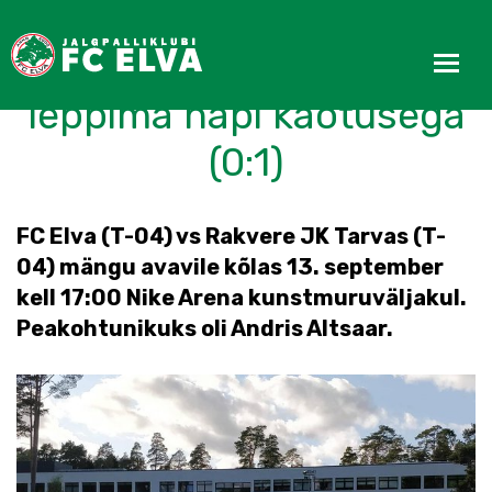
U15 Tüdrukud pidid
leppima napi kaotusega
(0:1)
FC Elva (T-04) vs Rakvere JK Tarvas (T-
04) mängu avavile kõlas 13. september
kell 17:00 Nike Arena kunstmuruväljakul.
Peakohtunikuks oli Andris Altsaar.