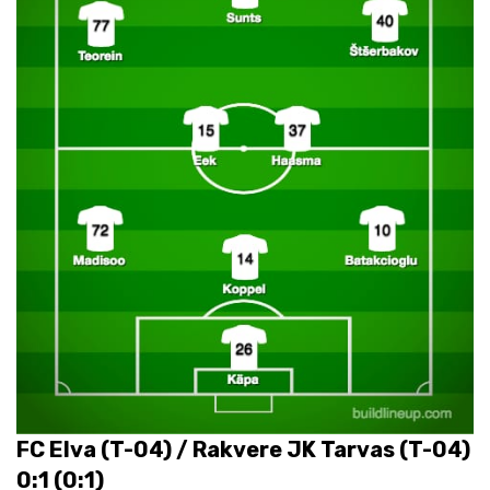
FC Elva (T-04) / Rakvere JK Tarvas (T-04)
0:1 (0:1)