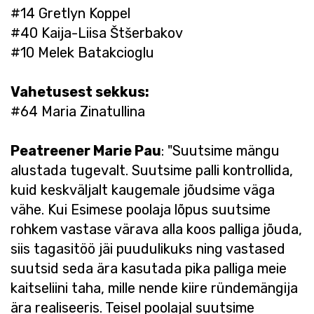
#14 Gretlyn Koppel
#40 Kaija-Liisa Štšerbakov
#10 Melek Batakcioglu
Vahetusest sekkus:
#64 Maria Zinatullina
Peatreener Marie Pau
: "Suutsime mängu
alustada tugevalt. Suutsime palli kontrollida,
kuid keskväljalt kaugemale jõudsime väga
vähe. Kui Esimese poolaja lõpus suutsime
rohkem vastase värava alla koos palliga jõuda,
siis tagasitöö jäi puudulikuks ning vastased
suutsid seda ära kasutada pika palliga meie
kaitseliini taha, mille nende kiire ründemängija
ära realiseeris. Teisel poolajal suutsime