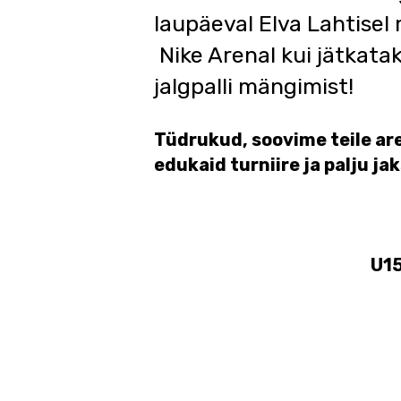
laupäeval Elva Lahtisel 
Nike Arenal kui jätkata
jalgpalli mängimist!
Tüdrukud, soovime teile ar
edukaid turniire ja palju j
U15