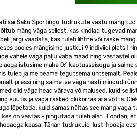
mati sai Saku Sportingu tüdrukute vastu mängitud 
ltub mäng väga sellest, kas kindlad tugevad mäng
abeli järgi vaadata, kas tuleb lihtne või raske mäng
es pooles mängisime justkui 9 indiviidi platsil n
nide vahele väga palju vaba maad ning vastastel ol
oolaega istusime maha 0:1 kaotusseisuga ja saime
is tuleb ja me peame tegutsema ühtsemalt. Peale t
emalt pressi ning saime ise väga hästi mindud rün
itmed olid väga head värava võimalused, kuid selli
g suutis ja väga rasked olukorras ära võtta. Olek
ga lõpetada, kuid samas näitas see mäng väga tu
e, kes on vastas - pingutada tuleb alati. Loodan, 
ooaega kaasa. Tänan tüdrukuid ilusti hooaja eest