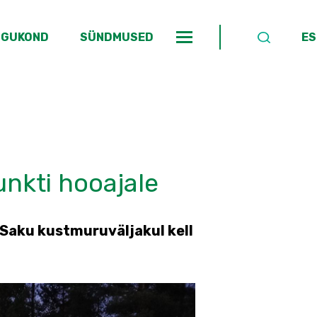
OGUKOND
SÜNDMUSED
ES
nkti hooajale
l Saku kustmuruväljakul kell