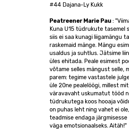
#44 Dajana-Ly Kukk
Peatreener Marie Pau
: "Vii
Kuna U15 tüdrukute tasemel sõ
siis ei saa kunagi liigamängu t
raskemaid mänge. Mängu esimes
usaldus ja suhtlus. Jätsime lii
üles ehitada. Peale esimest p
võtame selles mängust selle, m
parem: tegime vastastele julg
üle 20ne pealelöögi, millest m
väravavaht uskumatut tööd nin
tüdrukutega koos hooaja võidu
on puhas leht ning vahet ei ol
teadmise endaga järgmisesse h
väga emotsionaalseks. Aitäh!"