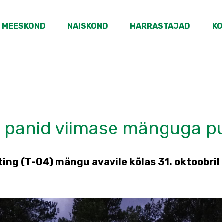
MEESKOND
NAISKOND
HARRASTAJAD
K
 panid viimase mänguga pu
ting (T-04) mängu avavile kõlas 31. oktoobri