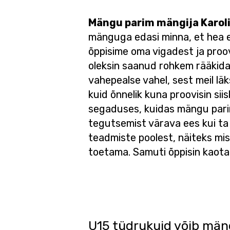
Mängu parim mängija Karol
mänguga edasi minna, et hea em
õppisime oma vigadest ja proov
oleksin saanud rohkem rääkida 
vahepealse vahel, sest meil lä
kuid õnnelik kuna proovisin si
segaduses, kuidas mängu parima 
tegutsemist värava ees kui ta 
teadmiste poolest, näiteks mis 
toetama. Samuti õppisin kaotam
U15 tüdrukuid võib män