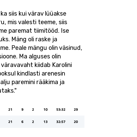
ka siis kui värav lüüakse
, mis valesti teeme, siis
me paremat tiimitööd. Ise
ks. Mäng oli raske ja
eme. Peale mängu olin väsinud,
sioone. Ma alguses olin
 väravavaht kiidab Karolini
oksul kindlasti arenesin
palju paremini rääkima ja
taks."