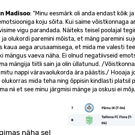
in Madisoo
: "Minu eesmärk oli anda endast kõik ja 
otsiooniga koju sõita. Kui saime võistkonnaga aru
isime vigu parandada. Näiteks teisel poolajal tegi
ja olukordi paremini mõista, et mäng paremini suju
ks kaua aega arusaamisega, et mida me valesti te
iski mängus vaeva näha. Ei olnud negatiivseid emot
mängija tiitli sain ja olin üllatunud. /Võistkonna
mitu nappi väravaolukorda ära päästis./ Hooaja jo
olukorras mida teha ning õppisin kindlasti platsil 
a nii et see minu järgmisi mänge ja oskusi ei mõju
gimas näha sel