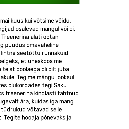
mai kuus kui võtsime võidu.
ijad osalevad mängul või ei,
. Treenerina alati ootan
ing puudus omavaheline
i lihtne seetõttu rünnakuid
 selgeks, et üheskoos me
eist poolaega oli pilt juba
nakule. Tegime mängu jooksul
stes olukordades tegi Saku
s treenerina kindlasti tahtnud
gevalt ära, kuidas iga mäng
et tüdrukud võtavad selle
. Tegite hooaja põnevaks ja