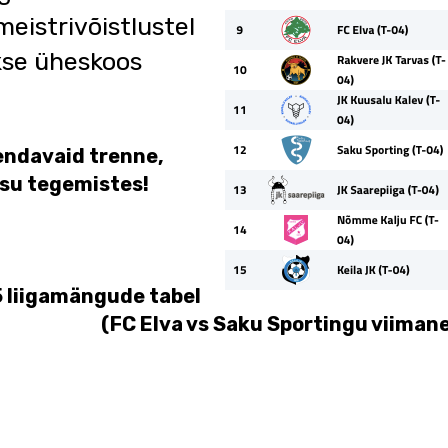
meistrivõistlustel
kse üheskoos
endavaid trenne,
aksu tegemistes!
 liigamängude tabel
(FC Elva vs Saku Sportingu viiman