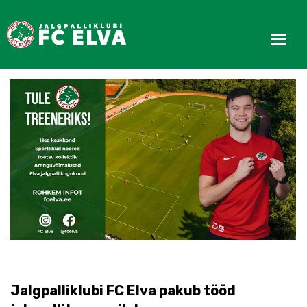
Tule treeneriks!
Jalgpalliklubi FC Elva pakub tööd