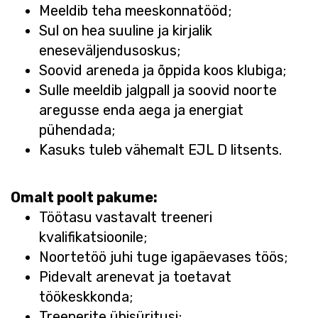
Meeldib teha meeskonnatööd;
Sul on hea suuline ja kirjalik
eneseväljendusoskus;
Soovid areneda ja õppida koos klubiga;
Sulle meeldib jalgpall ja soovid noorte
aregusse enda aega ja energiat
pühendada;
Kasuks tuleb vähemalt EJL D litsents.
Omalt poolt pakume:
Töötasu vastavalt treeneri
kvalifikatsioonile;
Noortetöö juhi tuge igapäevases töös;
Pidevalt arenevat ja toetavat
töökeskkonda;
Treenerite ühisüritusi;