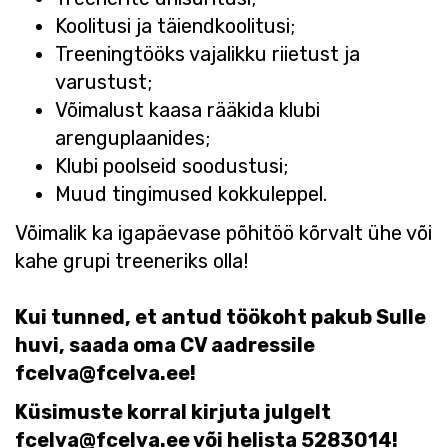
Koolitusi ja täiendkoolitusi;
Treeningtööks vajalikku riietust ja
varustust;
Võimalust kaasa rääkida klubi
arenguplaanides;
Klubi poolseid soodustusi;
Muud tingimused kokkuleppel.
Võimalik ka igapäevase põhitöö kõrvalt ühe või
kahe grupi treeneriks olla!
Kui tunned, et antud töökoht pakub Sulle
huvi, saada oma CV aadressile
fcelva@fcelva.ee!
Küsimuste korral kirjuta julgelt
fcelva@fcelva.ee või helista 5283014!