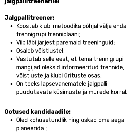
jalgpallitreenerile!
Jalgpallitreener:
Koostab klubi metoodika põhjal välja enda
trennigrupi trenniplaani;
Viib läbi järjest paremaid treeninguid;
Osaleb võistlustel;
Vastutab selle eest, et tema trennigrupi
mängijad oleksid informeeritud trennide,
võistluste ja klubi ürituste osas;
On toeks lapsevanematele jalgpalli
puudutavate küsimuste ja murede korral.
Ootused kandidaadile:
Oled kohusetundlik ning oskad oma aega
planeerida ;