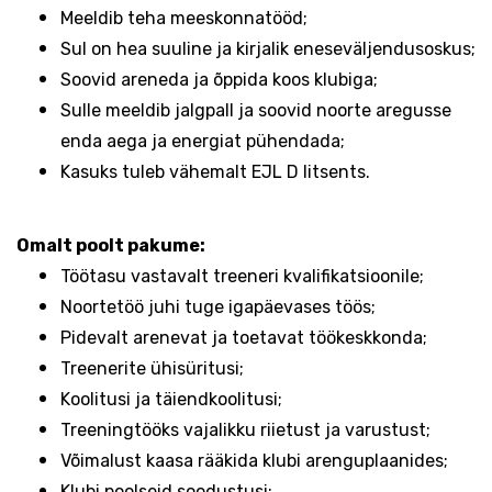
Meeldib teha meeskonnatööd;
Sul on hea suuline ja kirjalik eneseväljendusoskus;
Soovid areneda ja õppida koos klubiga;
Sulle meeldib jalgpall ja soovid noorte aregusse
enda aega ja energiat pühendada;
Kasuks tuleb vähemalt EJL D litsents.
Omalt poolt pakume:
Töötasu vastavalt treeneri kvalifikatsioonile;
Noortetöö juhi tuge igapäevases töös;
Pidevalt arenevat ja toetavat töökeskkonda;
Treenerite ühisüritusi;
Koolitusi ja täiendkoolitusi;
Treeningtööks vajalikku riietust ja varustust;
Võimalust kaasa rääkida klubi arenguplaanides;
Klubi poolseid soodustusi;