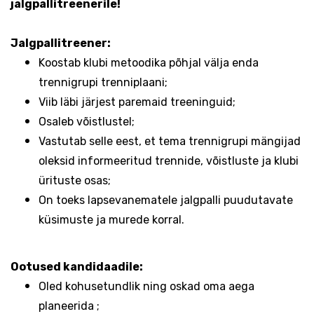
jalgpallitreenerile!
Jalgpallitreener:
Koostab klubi metoodika põhjal välja enda
trennigrupi trenniplaani;
Viib läbi järjest paremaid treeninguid;
Osaleb võistlustel;
Vastutab selle eest, et tema trennigrupi mängijad
oleksid informeeritud trennide, võistluste ja klubi
ürituste osas;
On toeks lapsevanematele jalgpalli puudutavate
küsimuste ja murede korral.
Ootused kandidaadile:
Oled kohusetundlik ning oskad oma aega
planeerida ;