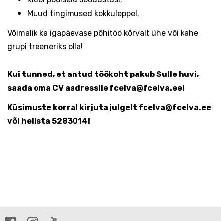
Muud tingimused kokkuleppel.
Võimalik ka igapäevase põhitöö kõrvalt ühe või kahe
grupi treeneriks olla!
Kui tunned, et antud töökoht pakub Sulle huvi,
saada oma CV aadressile fcelva@fcelva.ee!
Küsimuste korral kirjuta julgelt fcelva@fcelva.ee
või helista 5283014!