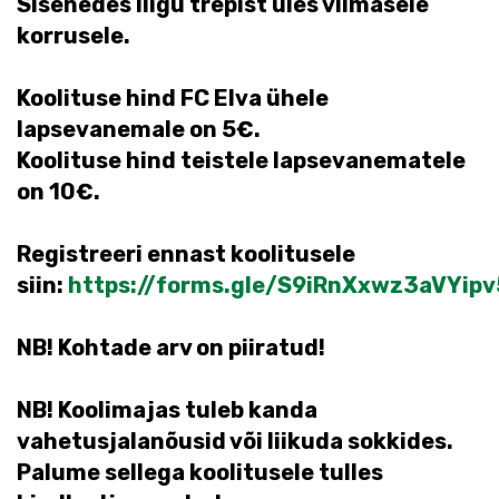
Sisenedes liigu trepist üles viimasele
korrusele.
Koolituse hind FC Elva ühele
lapsevanemale on 5€.
Koolituse hind teistele lapsevanematele
on 10€.
Registreeri ennast koolitusele
siin:
https://forms.gle/S9iRnXxwz3aVYipv
NB! Kohtade arv on piiratud!
NB! Koolimajas tuleb kanda
vahetusjalanõusid või liikuda sokkides.
Palume sellega koolitusele tulles