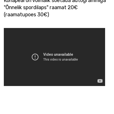
Kohapeal on võimalik soetada autogrammiga
"Õnnelik spordilaps" raamat 20€
(raamatupoes 30€)