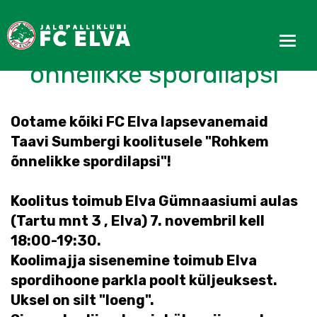
Tule loengule - "Rohkem
õnnelikke spordilapsi"
Ootame kõiki FC Elva lapsevanemaid
Taavi Sumbergi koolitusele "Rohkem
õnnelikke spordilapsi"!
Koolitus toimub Elva Gümnaasiumi aulas
(Tartu mnt 3 , Elva) 7. novembril kell
18:00-19:30.
Koolimajja sisenemine toimub Elva
spordihoone parkla poolt küljeuksest.
Uksel on silt "loeng".