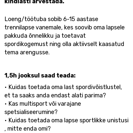
kindlasti arvestada.
Loeng/töötuba sobib 6-15 aastase
trennilapse vanemale, kes soovib oma lapsele
pakkuda õnnelikku ja toetavat
spordikogemust ning olla aktiivselt kaasatud
tema arengusse.
1,5h jooksul saad teada:
• Kuidas toetada oma last spordivõistlustel​,
et ta saaks anda endast alati parima?
• Kas multisport või varajane
spetsialiseerumine​?
• Kuidas toetada oma lapse sportlikke unistusi​
, mitte enda omi?