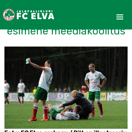
Toimus klubi ajaloo
esimene meediakoolitus