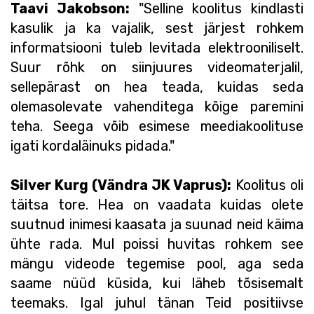
Taavi Jakobson:
"Selline koolitus kindlasti
kasulik ja ka vajalik, sest järjest rohkem
informatsiooni tuleb levitada elektrooniliselt.
Suur rõhk on siinjuures videomaterjalil,
sellepärast on hea teada, kuidas seda
olemasolevate vahenditega kõige paremini
teha. Seega võib esimese meediakoolituse
igati kordaläinuks pidada."
Silver Kurg (Vändra JK Vaprus):
Koolitus oli
täitsa tore. Hea on vaadata kuidas olete
suutnud inimesi kaasata ja suunad neid käima
ühte rada. Mul poissi huvitas rohkem see
mängu videode tegemise pool, aga seda
saame nüüd küsida, kui läheb tõsisemalt
teemaks. Igal juhul tänan Teid positiivse