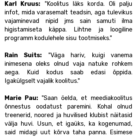
Karl Kruus:
"Koolitus läks korda. Oli palju
infot, mida varasemalt teadsin, aga tulevikus
vajaminevad nipid jms sain samuti ilma
higistamiseta käppa. Lihtne ja loogiline
programm kodulehele sisu tootmiseks."
Rain Suits:
"Väga hariv, kuigi vanema
inimesena oleks olnud vaja natuke rohkem
aega. Kuid kodus saab edasi õppida.
Igakülgselt vajalik koolitus."
Marie Pau:
"Saan öelda, et meediakoolitus
õnnestus oodatust paremini. Kohal olnud
treenerid, noored ja huvilised klubist näitasid
välja huvi. Usun, et igaüks, ka kogenumad,
said midagi uut kõrva taha panna. Esimese