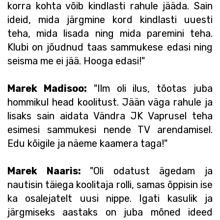
korra kohta võib kindlasti rahule jääda. Sain
ideid, mida järgmine kord kindlasti uuesti
teha, mida lisada ning mida paremini teha.
Klubi on jõudnud taas sammukese edasi ning
seisma me ei jää. Hooga edasi!"
Marek Madisoo:
"Ilm oli ilus, tõotas juba
hommikul head koolitust. Jään väga rahule ja
lisaks sain aidata Vändra JK Vaprusel teha
esimesi sammukesi nende TV arendamisel.
Edu kõigile ja näeme kaamera taga!"
Marek Naaris:
"Oli odatust ägedam ja
nautisin täiega koolitaja rolli, samas õppisin ise
ka osalejatelt uusi nippe. Igati kasulik ja
järgmiseks aastaks on juba mõned ideed