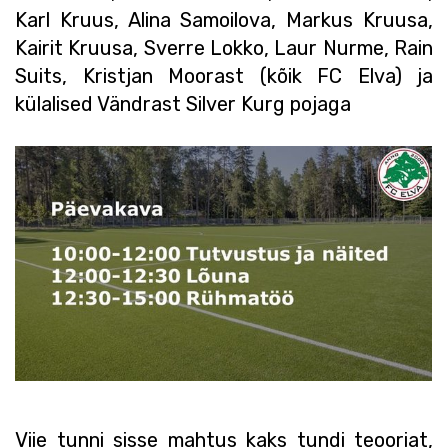
Karl Kruus, Alina Samoilova, Markus Kruusa,
Kairit Kruusa, Sverre Lokko, Laur Nurme, Rain
Suits, Kristjan Moorast (kõik FC Elva) ja
külalised Vändrast Silver Kurg pojaga
Viie tunni sisse mahtus kaks tundi teooriat,