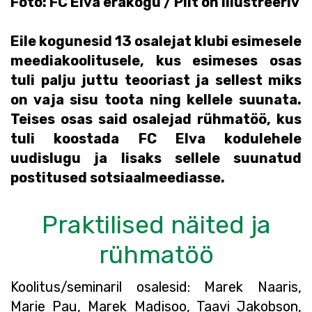
Foto: FC Elva erakogu / Pilt on illustreeriv
Eile kogunesid 13 osalejat klubi esimesele
meediakoolitusele, kus esimeses osas
tuli palju juttu teooriast ja sellest miks
on vaja sisu toota ning kellele suunata.
Teises osas said osalejad rühmatöö, kus
tuli koostada FC Elva kodulehele
uudislugu ja lisaks sellele suunatud
postitused sotsiaalmeediasse.
Praktilised näited ja
rühmatöö
Koolitus/seminaril osalesid: Marek Naaris,
Marie Pau, Marek Madisoo, Taavi Jakobson,