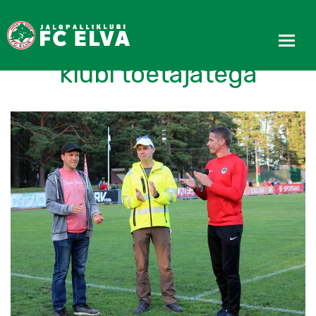
Telira Grupp OÜ liitus
klubi toetajatega