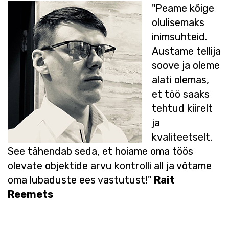
"Peame kõige
olulisemaks
inimsuhteid.
Austame tellija
soove ja oleme
alati olemas,
et töö saaks
tehtud kiirelt
ja
kvaliteetselt.
See tähendab seda, et hoiame oma töös
olevate objektide arvu kontrolli all ja võtame
oma lubaduste ees vastutust!"
Rait
Reemets