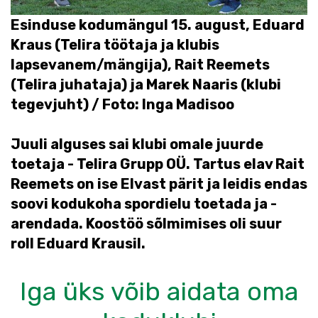
Esinduse kodumängul 15. august, Eduard
Kraus (Telira töötaja ja klubis
lapsevanem/mängija), Rait Reemets
(Telira juhataja) ja Marek Naaris (klubi
tegevjuht) / Foto: Inga Madisoo
Juuli alguses sai klubi omale juurde
toetaja - Telira Grupp OÜ. Tartus elav Rait
Reemets on ise Elvast pärit ja leidis endas
soovi kodukoha spordielu toetada ja -
arendada. Koostöö sõlmimises oli suur
roll Eduard Krausil.
Iga üks võib aidata oma