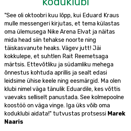
koduklubi
"See oli oktoobri kuu lõpp, kui Eduard Kraus
mulle messengeri kirjutas, et tema külastas
oma ülemusega Nike Arena Elvat ja näitas
mida head siin tehakse noorte ning
täiskasvanute heaks. Vägev jutt! Jäi
kokkulepe, et suhtlen Rait Reemetsaga
märtsis. Ettevõtliku ja südamliku mehega
õnnestus kohtuda aprillis ja sealt edasi
leidsime ühise keele ning eesmärgid. Ma olen
klubi nimel väga tänulik Eduardile, kes võttis
vaevaks selliselt panustada. See kolmepoolne
koostöö on väga vinge. Iga üks võib oma
koduklubi aidata!" tutvustas protsessi
Marek
Naaris