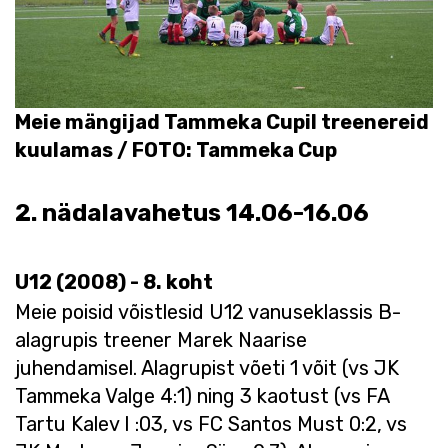
Meie mängijad Tammeka Cupil treenereid
kuulamas / FOTO: Tammeka Cup
2. nädalavahetus 14.06-16.06
U12 (2008) - 8. koht
Meie poisid võistlesid U12 vanuseklassis B-
alagrupis treener Marek Naarise
juhendamisel. Alagrupist võeti 1 võit (vs JK
Tammeka Valge 4:1) ning 3 kaotust (vs FA
Tartu Kalev I :03, vs FC Santos Must 0:2, vs