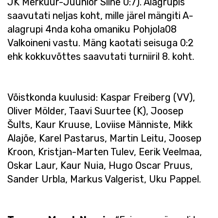
JK Merkuur-Juunior Siine 0:7). Alagrupis
saavutati neljas koht, mille järel mängiti A-
alagrupi 4nda koha omaniku Pohjola08
Valkoineni vastu. Mäng kaotati seisuga 0:2
ehk kokkuvõttes saavutati turniiril 8. koht.
Võistkonda kuulusid: Kaspar Freiberg (VV),
Oliver Mölder, Taavi Suurtee (K), Joosep
Šults, Kaur Kruuse, Loviise Männiste, Mikk
Alajõe, Karel Pastarus, Martin Leitu, Joosep
Kroon, Kristjan-Marten Tulev, Eerik Veelmaa,
Oskar Laur, Kaur Nuia, Hugo Oscar Pruus,
Sander Urbla, Markus Valgerist, Uku Pappel.