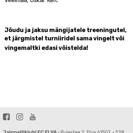
Veelmaa, Oskar Kelt.
Jõudu ja jaksu mängijatele treeningutel,
et järgmistel turniiridel sama vingelt või
vingemaltki edasi võistelda!
Jalgpalliklubi FC ELVA
· Puiestee 2, Elva 61507 · 528