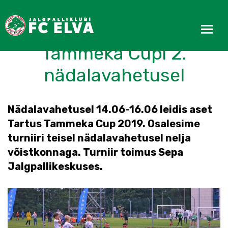
Tegusad noored
Tammeka Cupi 2.
nädalavahetusel
Nädalavahetusel 14.06-16.06 leidis aset
Tartus Tammeka Cup 2019. Osalesime
turniiri teisel nädalavahetusel nelja
võistkonnaga. Turniir toimus Sepa
Jalgpallikeskuses.