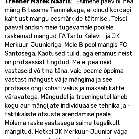
Treener Marek Naaris
: “Esimene päev oli hea
mäng B taseme Tammekaga, ei olnud kordagi
kahtlust mängu eesmärkide täitmisel. Teisel
päeval andsin meie tugevamale poolele
raskemad mängud FA Tartu Kalevi I ja JK
Merkuur-Juunioriga. Meie B pool mängis FC
Santosega. Kaotused tulid, aga enamus neist
on protsessist tingitud. Me ei pea neid
vastaseid võitma täna, vaid peame õppima
vastast mängust välja mängima ja see
protsess ongi kohati valus ja maksab kätte
väravatega. Mängudel ja treeningutel läheb
kogu aur mängijate individuaalse tehnika ja -
taktikaliste otsuste arendamise peale.
Mõlema raske vastasega saime tegelikult
mängitud. Hetkel JK Merkuur-Juunior väga