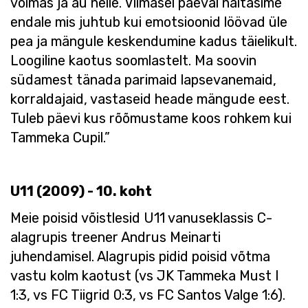
võimas ja au neile. Viimasel päeval näitasime
endale mis juhtub kui emotsioonid löövad üle
pea ja mängule keskendumine kadus täielikult.
Loogiline kaotus soomlastelt. Ma soovin
südamest tänada parimaid lapsevanemaid,
korraldajaid, vastaseid heade mängude eest.
Tuleb päevi kus rõõmustame koos rohkem kui
Tammeka Cupil.”
U11 (2009) - 10. koht
Meie poisid võistlesid U11 vanuseklassis C-
alagrupis treener Andrus Meinarti
juhendamisel. Alagrupis pidid poisid võtma
vastu kolm kaotust (vs JK Tammeka Must I
1:3, vs FC Tiigrid 0:3, vs FC Santos Valge 1:6).