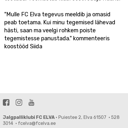
"Mulle FC Elva tegevus meeldib ja omasid
peab toetama. Kui minu tegemised lähevad
hästi, saan ma veelgi rohkem poiste
tegemistesse panustada." kommenteeris
koostööd Siida
Jalgpalliklubi FC ELVA
· Puiestee 2, Elva 61507 · 528
3014 · fcelva@fcelva.ee