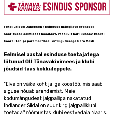
Foto: Cristel Jakobson / Esinduse mängijate efektsed
sooritused eelmisest hooajast. Vasakult Karl Bussov, keskel
Kaarel Tani ja paremal "Ibraliku" liigutusega Gero Mekk
Eelmisel aastal esinduse toetajatega
liitunud OÜ Tänavakivimees ja klubi
jõudsid taas kokkuleppele.
"Elva on väike koht ja iga koostöö, mis saab
alguse nõuab arendamist. Meie
kodumängudest jalgpalliga nakatatud
Ihdiander Siidal on suur kirg jalgpalliklubi
toetada." rõõmustas klubi eestvedaja Naaris.