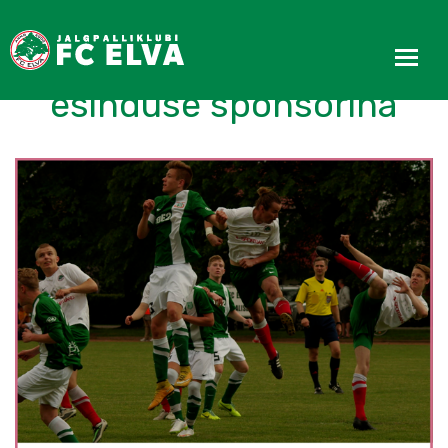
Tänavakivimees jätkab
esinduse sponsorina