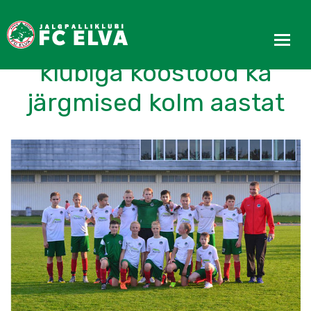
Rainter OÜ jätkab
klubiga koostööd ka
järgmised kolm aastat