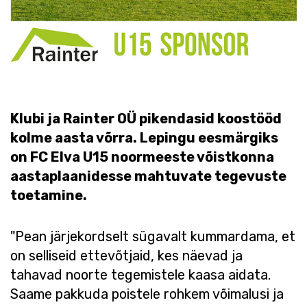
Klubi ja Rainter OÜ pikendasid koostööd
kolme aasta võrra. Lepingu eesmärgiks
on FC Elva U15 noormeeste võistkonna
aastaplaanidesse mahtuvate tegevuste
toetamine.
"Pean järjekordselt sügavalt kummardama, et
on selliseid ettevõtjaid, kes näevad ja
tahavad noorte tegemistele kaasa aidata.
Saame pakkuda poistele rohkem võimalusi ja