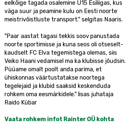
eelkõige tagada osalemine U15 Esiliigas, kus
väga suur ja peamine kulu on Eesti noorte
meistrivõistluste transport." selgitas Naaris.
"Paar aastat tagasi tekkis soov panustada
noorte sportimisse ja kuna seos oli otseselt-
kaudselt FC Elva tegemistega olemas, siis
Veiko Haani vedamisel ma ka klubisse jõudsin.
Püüame omalt poolt anda parima, et
ühiskonnas väärtustatakse noortega
tegelejaid ja klubid saaksid keskenduda
rohkem oma eesmärkidele." lisas juhataja
Raido Kübar
Vaata rohkem infot Rainter OÜ kohta