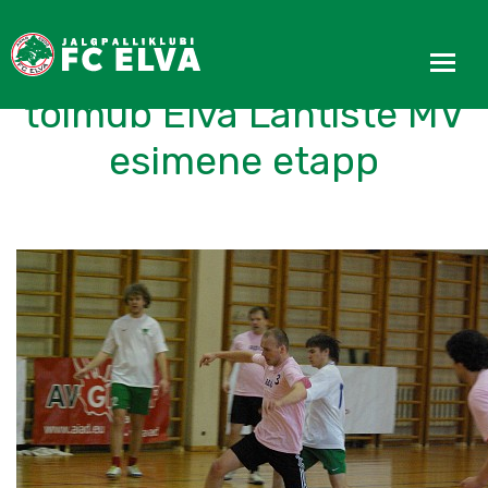
LIVE - Pühapäeval
toimub Elva Lahtiste MV
esimene etapp