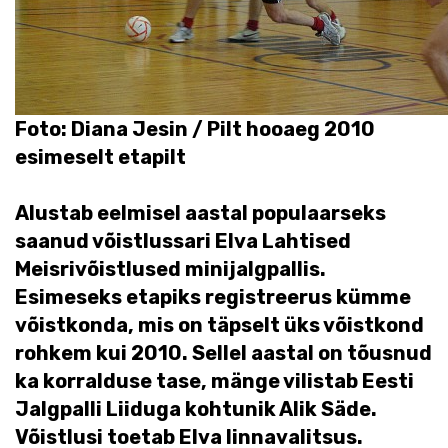
Foto: Diana Jesin / Pilt hooaeg 2010
esimeselt etapilt
Alustab eelmisel aastal populaarseks
saanud võistlussari Elva Lahtised
Meisrivõistlused minijalgpallis.
Esimeseks etapiks registreerus kümme
võistkonda, mis on täpselt üks võistkond
rohkem kui 2010. Sellel aastal on tõusnud
ka korralduse tase, mänge vilistab Eesti
Jalgpalli Liiduga kohtunik Alik Säde.
Võistlusi toetab Elva linnavalitsus.