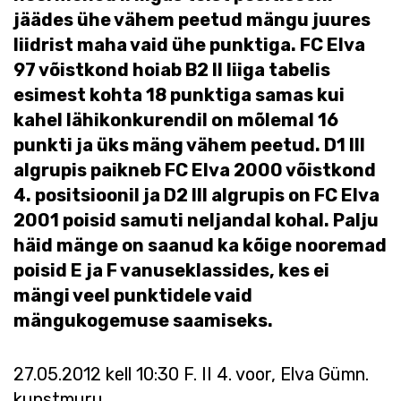
jäädes ühe vähem peetud mängu juures
liidrist maha vaid ühe punktiga. FC Elva
97 võistkond hoiab B2 II liiga tabelis
esimest kohta 18 punktiga samas kui
kahel lähikonkurendil on mõlemal 16
punkti ja üks mäng vähem peetud. D1 III
algrupis paikneb FC Elva 2000 võistkond
4. positsioonil ja D2 III algrupis on FC Elva
2001 poisid samuti neljandal kohal. Palju
häid mänge on saanud ka kõige nooremad
poisid E ja F vanuseklassides, kes ei
mängi veel punktidele vaid
mängukogemuse saamiseks.
27.05.2012 kell 10:30 F. II 4. voor, Elva Gümn.
kunstmuru