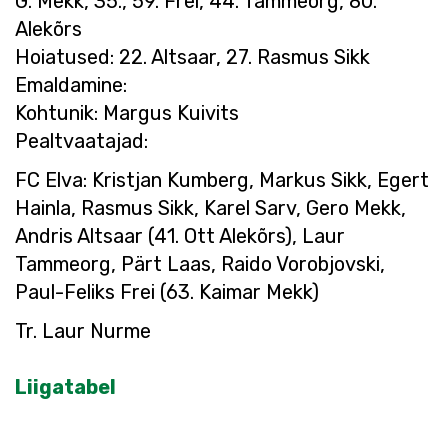
G. Mekk, 35., 59. Frei, 44. Tammeorg, 80.
Alekõrs
Hoiatused: 22. Altsaar, 27. Rasmus Sikk
Emaldamine:
Kohtunik: Margus Kuivits
Pealtvaatajad:
FC Elva: Kristjan Kumberg, Markus Sikk, Egert
Hainla, Rasmus Sikk, Karel Sarv, Gero Mekk,
Andris Altsaar (41. Ott Alekõrs), Laur
Tammeorg, Pärt Laas, Raido Vorobjovski,
Paul-Feliks Frei (63. Kaimar Mekk)
Tr. Laur Nurme
Liigatabel