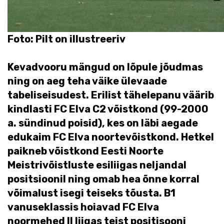
Foto: Pilt on illustreeriv
Kevadvooru mängud on lõpule jõudmas
ning on aeg teha väike ülevaade
tabeliseisudest. Erilist tähelepanu väärib
kindlasti FC Elva C2 võistkond (99-2000
a. sündinud poisid), kes on läbi aegade
edukaim FC Elva noortevõistkond. Hetkel
paikneb võistkond Eesti Noorte
Meistrivõistluste esiliigas neljandal
positsioonil ning omab hea õnne korral
võimalust isegi teiseks tõusta. B1
vanuseklassis hoiavad FC Elva
noormehed II liigas teist positisooni