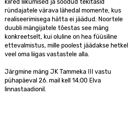
kiired liikumised ja söödud tekitasid
ründajatele värava lähedal momente, kus
realiseerimisega hätta ei jäädud. Noortele
duubli mängijatele tõestas see mäng
konkreetselt, kui oluline on hea füüsiline
ettevalmistus, mille poolest jäädakse hetkel
veel oma liigas vastastele alla.
Järgmine mäng JK Tammeka III vastu
pühapäeval 26. mail kell 14:00 Elva
linnastaadionil.