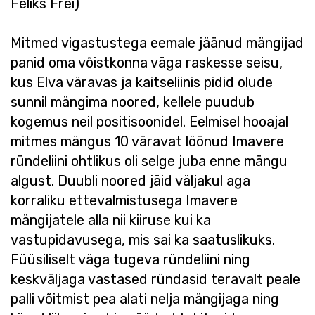
Feliks Frei)
Mitmed vigastustega eemale jäänud mängijad
panid oma võistkonna väga raskesse seisu,
kus Elva väravas ja kaitseliinis pidid olude
sunnil mängima noored, kellele puudub
kogemus neil positisoonidel. Eelmisel hooajal
mitmes mängus 10 väravat löönud Imavere
ründeliini ohtlikus oli selge juba enne mängu
algust. Duubli noored jäid väljakul aga
korraliku ettevalmistusega Imavere
mängijatele alla nii kiiruse kui ka
vastupidavusega, mis sai ka saatuslikuks.
Füüsiliselt väga tugeva ründeliini ning
keskväljaga vastased ründasid teravalt peale
palli võitmist pea alati nelja mängijaga ning