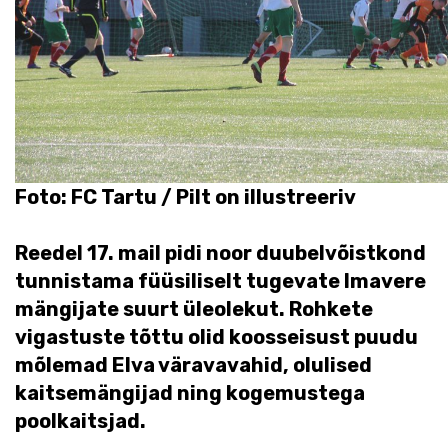
Foto: FC Tartu / Pilt on illustreeriv
Reedel 17. mail pidi noor duubelvõistkond
tunnistama füüsiliselt tugevate Imavere
mängijate suurt üleolekut. Rohkete
vigastuste tõttu olid koosseisust puudu
mõlemad Elva väravavahid, olulised
kaitsemängijad ning kogemustega
poolkaitsjad.