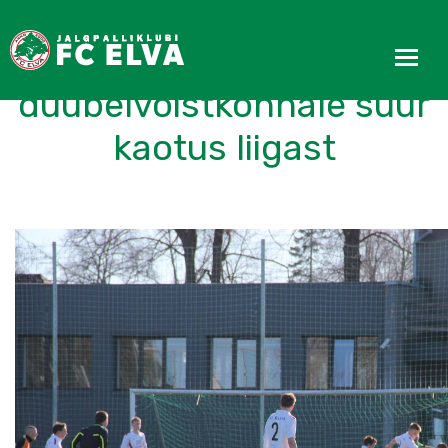
Noorele
duubelvõistkonnale suur
kaotus liigast