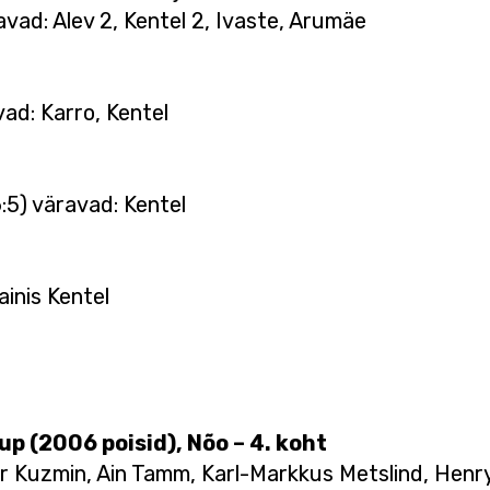
ravad: Alev 2, Kentel 2, Ivaste, Arumäe
vad: Karro, Kentel
6:5) väravad: Kentel
ainis Kentel
up (2006 poisid), Nõo – 4. koht
ur Kuzmin, Ain Tamm, Karl-Markkus Metslind, Henr