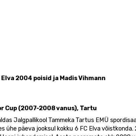
C Elva 2004 poisid ja Madis Vihmann
r Cup (2007-2008 vanus), Tartu
ldas Jalgpallikool Tammeka Tartus EMÜ spordisaal
es ühe päeva jooksul kokku 6 FC Elva võistkonda.