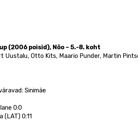
up (2006 poisid), Nõo – 5.-8. koht
t Uustalu, Otto Kits, Maario Punder, Martin Pints
 väravad: Sinimäe
llane 0:0
a (LAT) 0:11