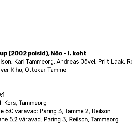
p (2002 poisid), Nõo – I. koht
ilson, Karl Tammeorg, Andreas Öövel, Priit Laak, R
liver Kiho, Ottokar Tamme
:1
d: Kors, Tammeorg
ne 6:0 väravad: Paring 3, Tamme 2, Reilson
ane 5:2 väravad: Paring 3, Reilson, Tammeorg