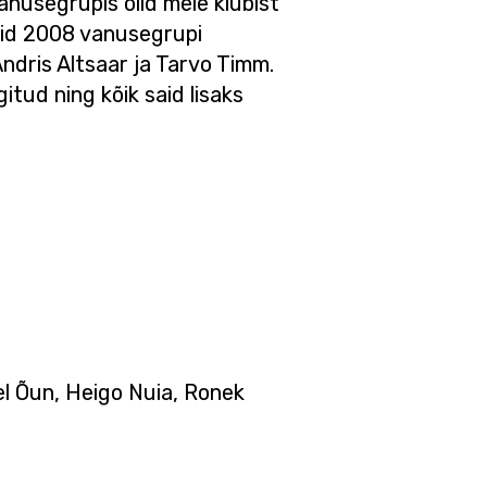
nusegrupis olid meie klubist
asid 2008 vanusegrupi
dris Altsaar ja Tarvo Timm.
itud ning kõik said lisaks
el Õun, Heigo Nuia, Ronek