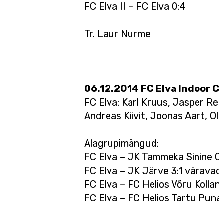
FC Elva II – FC Elva 0:4
Tr. Laur Nurme
06.12.2014 FC Elva Indoor Cu
FC Elva: Karl Kruus, Jasper Re
Andreas Kiivit, Joonas Aart, O
Alagrupimängud:
FC Elva – JK Tammeka Sinine 0
FC Elva – JK Järve 3:1 värava
FC Elva – FC Helios Võru Kolla
FC Elva – FC Helios Tartu Pun