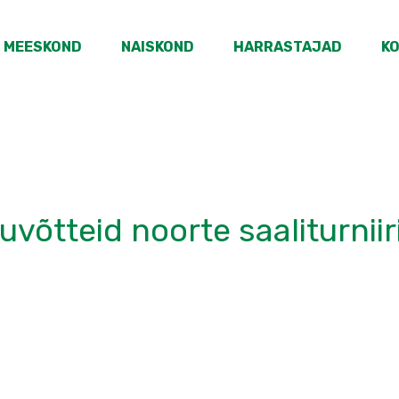
MEESKOND
NAISKOND
HARRASTAJAD
K
uvõtteid noorte saaliturniir