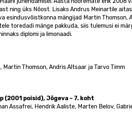
 Haani juhendamisel. Aasta nooremate ehk 2008 va
ast ning üks Nõost. Lisaks Andrus Meinartile ait
va esindusvõistkonna mängijad Martin Thomson, An
stele toredadi mänge pakkuda, siis tulemusi ei märg
hinnaks diplomi ja limonaadi.
t, Martin Thomson, Andris Altsaar ja Tarvo Timm
 (2001 poisid), Jõgeva – 7. koht
an Assafrei, Hendrik Aaliste, Marten Belov, Gabri