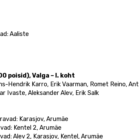
ad: Aaliste
 poisid), Valga – I. koht
ans-Hendrik Karro, Erik Vaarman, Romet Reino, Ant
ar Ivaste, Aleksander Alev, Erik Salk
äravad: Karasjov, Arumäe
avad: Kentel 2, Arumäe
avad: Alev 2, Karasjov, Kentel, Arumäe