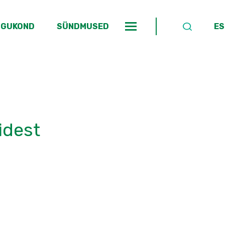
OGUKOND
SÜNDMUSED
ES
idest