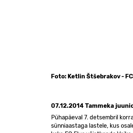
Foto: Ketlin Štšebrakov - F
07.12.2014 Tammeka juunio
Pühapäeval 7. detsembril korra
sünniaastaga lastele, kus osal