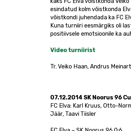
kaks FC Elva võistkonda Veiko
esindatud kolm võistkonda Elv
võistkondi juhendada ka FC El
Kuna turniiri eesmärgiks oli la
positiivsele emotsioonile ka au
Video turniirist
Tr. Veiko Haan, Andrus Meinar
07.12.2014 SK Noorus 96 Cup
FC Elva: Karl Kruus, Otto-Norm
Jäär, Taavi Tiisler
FC Elva – SK Noorus 96 0:6