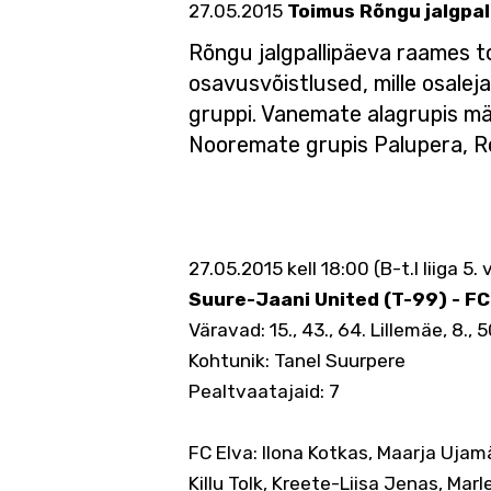
27.05.2015
Toimus Rõngu jalgpal
Rõngu jalgpallipäeva raames to
osavusvõistlused, mille osalejat
gruppi. Vanemate alagrupis mä
Nooremate grupis Palupera, R
27.05.2015 kell 18:00 (B-t.I liiga 5
Suure-Jaani United (T-99) - FC 
Väravad: 15., 43., 64. Lillemäe, 8., 
Kohtunik: Tanel Suurpere
Pealtvaatajaid: 7
FC Elva: Ilona Kotkas, Maarja Ujamä
Killu Tolk, Kreete-Liisa Jenas, Mar