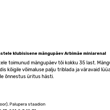
stele klubisisene mängupäev Arbimäe miniarenal
tele toimunud mängupäev tõi kokku 35 last. Mängu
s kõigile võimaluse palju triblada ja väravaid lüüa
e õnnestus üritus hästi.
 voor), Palupera staadion