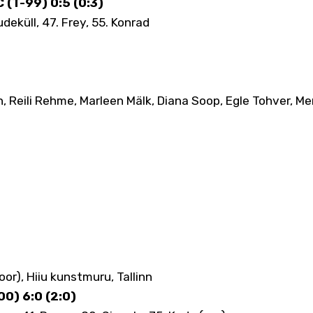
 (T-99) 0:5 (0:3)
deküll, 47. Frey, 55. Konrad
n, Reili Rehme, Marleen Mälk, Diana Soop, Egle Tohver, Me
voor), Hiiu kunstmuru, Tallinn
00) 6:0 (2:0)