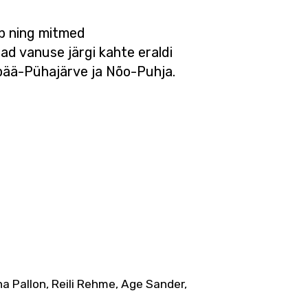
up ning mitmed
ijad vanuse järgi kahte eraldi
pää-Pühajärve ja Nõo-Puhja.
na Pallon, Reili Rehme, Age Sander,