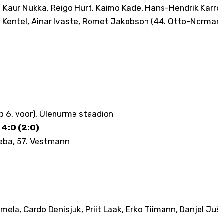
m, Kaur Nukka, Reigo Hurt, Kaimo Kade, Hans-Hendrik Karr
is Kentel, Ainar Ivaste, Romet Jakobson (44. Otto-Norma
pp 6. voor), Ülenurme staadion
 4:0 (2:0)
eeba, 57. Vestmann
ela, Cardo Denisjuk, Priit Laak, Erko Tiimann, Danjel Jušk