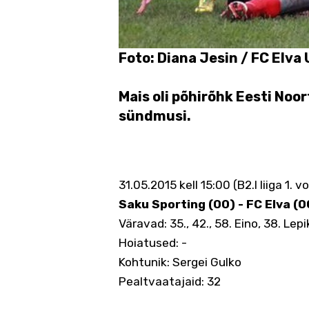
Foto: Diana Jesin / FC Elv
Mais oli põhirõhk Eesti Noor
sündmusi.
31.05.2015 kell 15:00 (B2.I liiga 1.
Saku Sporting (00) - FC Elva (00
Väravad: 35., 42., 58. Eino, 38. Lepi
Hoiatused: -
Kohtunik: Sergei Gulko
Pealtvaatajaid: 32