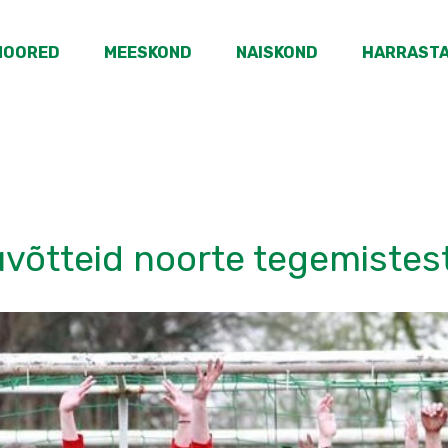
NOORED
MEESKOND
NAISKOND
HARRAST
võtteid noorte tegemistes