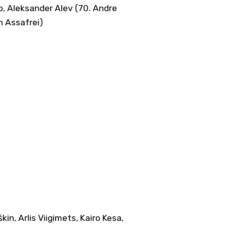
o, Aleksander Alev (70. Andre
n Assafrei)
in, Arlis Viigimets, Kairo Kesa,