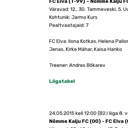
FC Elva (T-99) – Nõmme Kalju FC
Väravad: 12., 30. Tammeveski, 5. Uu
Kohtunik: Jarmo Kurs
Pealtvaatajaid: 7
FC Elva: Ilona Kotkas, Helena Pallo
Jenas, Kirke Mähar, Kaisa Hanko
Treener: Andres Bõkarev
Liigatabel
24.05.2015 kell 12:00 (B2.I liiga 8. 
Nõmme Kalju FC (00) - FC Elva (