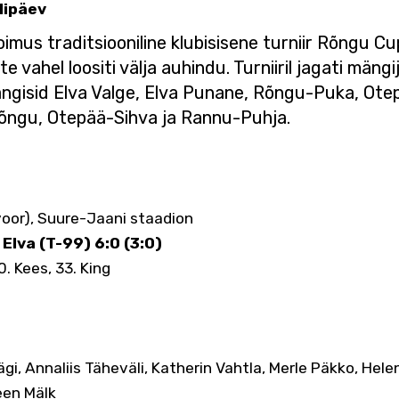
lipäev
imus traditsiooniline klubisisene turniir Rõngu C
e vahel loositi välja auhindu. Turniiril jagati mäng
ngisid Elva Valge, Elva Punane, Rõngu-Puka, Ote
õngu, Otepää-Sihva ja Rannu-Puhja.
. voor), Suure-Jaani staadion
Elva (T-99) 6:0 (3:0)
50. Kees, 33. King
gi, Annaliis Täheväli, Katherin Vahtla, Merle Päkko, Hele
leen Mälk