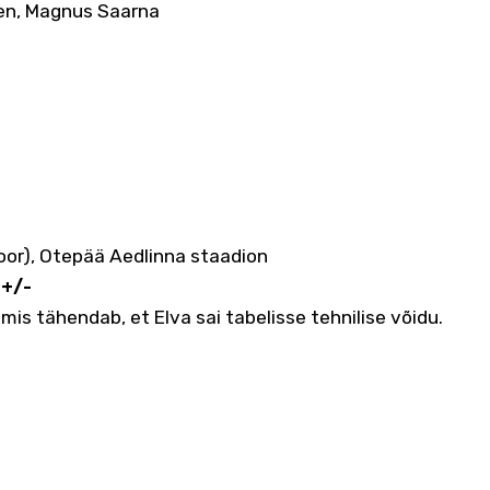
en, Magnus Saarna
 voor), Otepää Aedlinna staadion
 +/-
s tähendab, et Elva sai tabelisse tehnilise võidu.