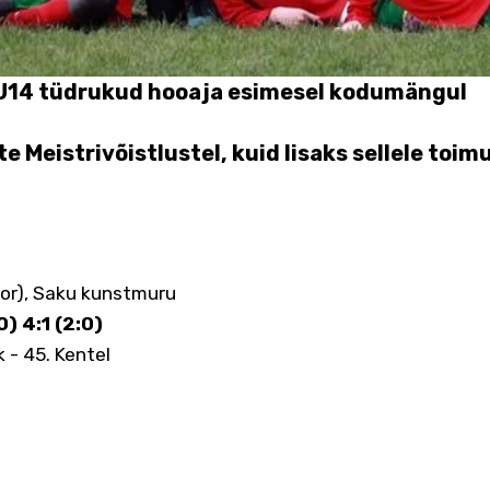
a U14 tüdrukud hooaja esimesel kodumängul
te Meistrivõistlustel, kuid lisaks sellele toim
 voor), Saku kunstmuru
) 4:1 (2:0)
k - 45. Kentel