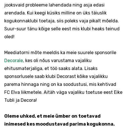
jooksvaid probleeme lahendada ning asja edasi
arendada. Kui keegi küsiks milline on üks täiuslik
kogukonnaklubi toetaja, siis poleks vaja pikalt mõelda.
Suur-suur tänu kõige selle eest mis klubi heaks teinud
oled!
Meediatorni mõte meeldis ka meie suurele sponsorile
Decorale
, kes oli nõus varustama vajaliku
ehitusmaterjaliga, et töö saaks alata. Lisaks
sponsorlusele saab klubi Decorast kõike vajalikku
parema hinnaga ning on ka soodustusi, mis kehtivad
FC Elva liikmetele. Aitäh väga vajaliku toetuse eest Eike
Tubli ja Decora!
Oleme uhked, et meie ümber on toetavad
inimesed kes moodustavad parima kogukonna.