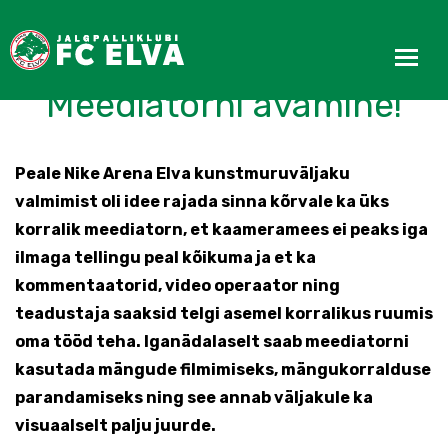
Nike Arena Elva
Meediatorni avamine!
Peale Nike Arena Elva kunstmuruväljaku
valmimist oli idee rajada sinna kõrvale ka üks
korralik meediatorn, et kaameramees ei peaks iga
ilmaga tellingu peal kõikuma ja et ka
kommentaatorid, video operaator ning
teadustaja saaksid telgi asemel korralikus ruumis
oma tööd teha. Iganädalaselt saab meediatorni
kasutada mängude filmimiseks, mängukorralduse
parandamiseks ning see annab väljakule ka
visuaalselt palju juurde.