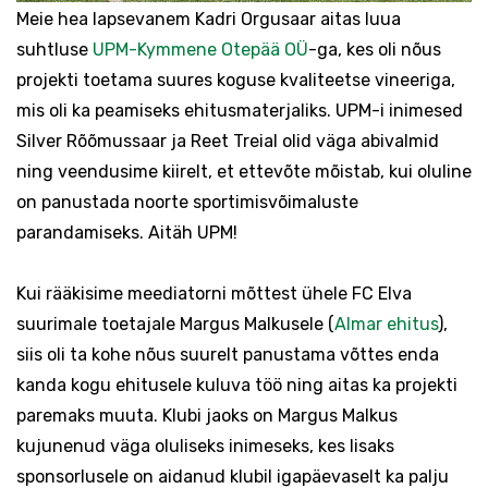
Meie hea lapsevanem Kadri Orgusaar aitas luua
suhtluse
UPM-Kymmene Otepää OÜ
-ga, kes oli nõus
projekti toetama suures koguse kvaliteetse vineeriga,
mis oli ka peamiseks ehitusmaterjaliks. UPM-i inimesed
Silver Rõõmussaar ja Reet Treial olid väga abivalmid
ning veendusime kiirelt, et ettevõte mõistab, kui oluline
on panustada noorte sportimisvõimaluste
parandamiseks. Aitäh UPM!
Kui rääkisime meediatorni mõttest ühele FC Elva
suurimale toetajale Margus Malkusele (
Almar ehitus
),
siis oli ta kohe nõus suurelt panustama võttes enda
kanda kogu ehitusele kuluva töö ning aitas ka projekti
paremaks muuta. Klubi jaoks on Margus Malkus
kujunenud väga oluliseks inimeseks, kes lisaks
sponsorlusele on aidanud klubil igapäevaselt ka palju