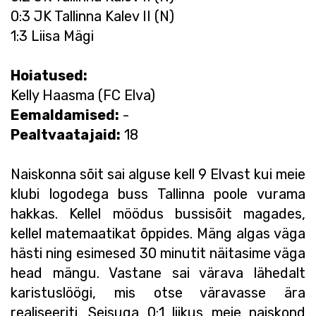
0:3 JK Tallinna Kalev II (N)
1:3 Liisa Mägi
Hoiatused:
Kelly Haasma (FC Elva)
Eemaldamised
:
-
Pealtvaatajaid:
18
Naiskonna sõit sai alguse kell 9 Elvast kui meie
klubi logodega buss Tallinna poole vurama
hakkas. Kellel möödus bussisõit magades,
kellel matemaatikat õppides. Mäng algas väga
hästi ning esimesed 30 minutit näitasime väga
head mängu. Vastane sai värava lähedalt
karistuslöögi, mis otse väravasse ära
realiseeriti. Seisuga 0:1 liikus meie naiskond