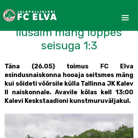
Naiskonna senise hooaja
ilusaim mäng lõppes
seisuga 1:3
Täna (26.05) toimus FC Elva
esindusnaiskonna hooaja seitsmes mäng
kui sõideti võõrsile külla Tallinna JK Kalev
II naiskonnale. Avavile kõlas kell 13:00
Kalevi Keskstaadioni kunstmuruväljakul.