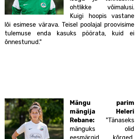
ohtlikke võimalusi.
Kuigi hoopis vastane
lõi esimese värava. Teisel poolajal proovisime
tulemuse enda kasuks pöörata, kuid ei
õnnestunud."
Mängu parim
mängija Heleri
Rebane:
"Tänaseks
mänguks olid
eesmärgid kõrged,