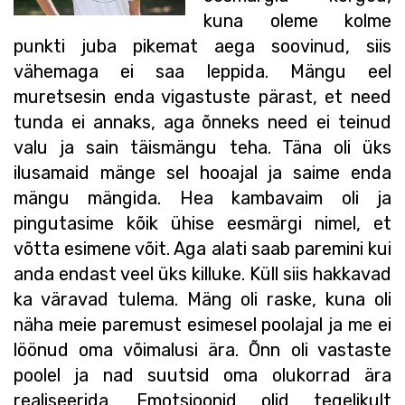
kuna oleme kolme
punkti juba pikemat aega soovinud, siis
vähemaga ei saa leppida. Mängu eel
muretsesin enda vigastuste pärast, et need
tunda ei annaks, aga õnneks need ei teinud
valu ja sain täismängu teha. Täna oli üks
ilusamaid mänge sel hooajal ja saime enda
mängu mängida. Hea kambavaim oli ja
pingutasime kõik ühise eesmärgi nimel, et
võtta esimene võit. Aga alati saab paremini kui
anda endast veel üks killuke. Küll siis hakkavad
ka väravad tulema. Mäng oli raske, kuna oli
näha meie paremust esimesel poolajal ja me ei
löönud oma võimalusi ära. Õnn oli vastaste
poolel ja nad suutsid oma olukorrad ära
realiseerida. Emotsioonid olid tegelikult