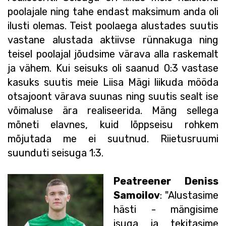
poolajale ning tahe endast maksimum anda oli
ilusti olemas. Teist poolaega alustades suutis
vastane alustada aktiivse rünnakuga ning
teisel poolajal jõudsime värava alla raskemalt
ja vähem. Kui seisuks oli saanud 0:3 vastase
kasuks suutis meie Liisa Mägi liikuda mööda
otsajoont värava suunas ning suutis sealt ise
võimaluse ära realiseerida. Mäng sellega
mõneti elavnes, kuid lõppseisu rohkem
mõjutada me ei suutnud. Riietusruumi
suunduti seisuga 1:3.
Peatreener Deniss
Samoilov
:
"
Alustasime
hästi - mängisime
isuga ja tekitasime