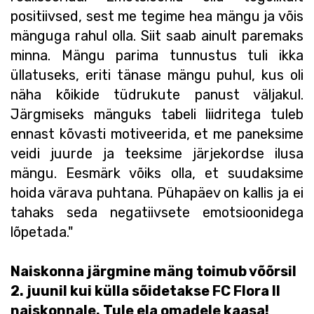
positiivsed, sest me tegime hea mängu ja võis
mänguga rahul olla. Siit saab ainult paremaks
minna. Mängu parima tunnustus tuli ikka
üllatuseks, eriti tänase mängu puhul, kus oli
näha kõikide tüdrukute panust väljakul.
Järgmiseks mänguks tabeli liidritega tuleb
ennast kõvasti motiveerida, et me paneksime
veidi juurde ja teeksime järjekordse ilusa
mängu. Eesmärk võiks olla, et suudaksime
hoida värava puhtana. Pühapäev on kallis ja ei
tahaks seda negatiivsete emotsioonidega
lõpetada."
Naiskonna järgmine mäng toimub võõrsil
2. juunil kui külla sõidetakse FC Flora II
naiskonnale. Tule ela omadele kaasa!