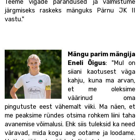
Teeme vigade parandused ja valmistume
järgmiseks raskeks mänguks Pärnu JK II
vastu."
Mängu parim mängija
Eneli Õigus
: "Mul on
siiani kaotusest väga
kahju, kuna ma arvan,
et me oleksime
väärinud oma
pingutuste eest vähemalt viiki. Ma näen, et
me peaksime ründes otsima rohkem liini taha
avanemise võimalusi. Ehk siis tuleksid ka need
väravad, mida kogu aeg ootame ja loodame.