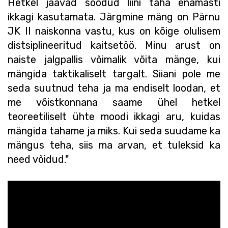
Hetkel jäävad söödud liini taha enamasti
ikkagi kasutamata. Järgmine mäng on Pärnu
JK II naiskonna vastu, kus on kõige olulisem
distsiplineeritud kaitsetöö. Minu arust on
naiste jalgpallis võimalik võita mänge, kui
mängida taktikaliselt targalt. Siiani pole me
seda suutnud teha ja ma endiselt loodan, et
me võistkonnana saame ühel hetkel
teoreetiliselt ühte moodi ikkagi aru, kuidas
mängida tahame ja miks. Kui seda suudame ka
mängus teha, siis ma arvan, et tuleksid ka
need võidud."