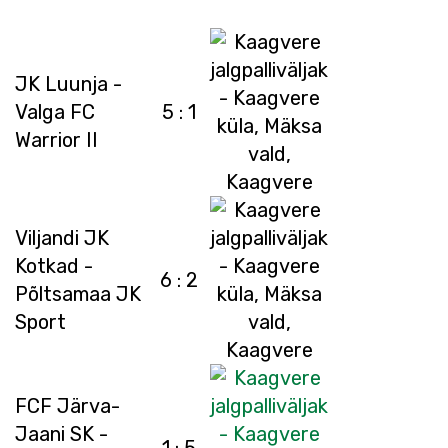
JK Luunja -
Valga FC
5 : 1
Warrior II
Viljandi JK
Kotkad -
6 : 2
Põltsamaa JK
Sport
FCF Järva-
Jaani SK -