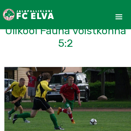
Mehed alistasid Tartu
Ülikool Fauna võistkonna
5:2