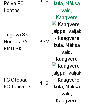
1 : 5
Põlva FC
Lootos
Jõgeva SK
Noorus 96 -
3 : 2
EMÜ SK
FC Otepää -
1 : 2
FC Tabivere