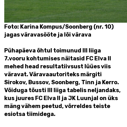
Foto: Karina Kompus/Soonberg (nr. 10)
jagas väravasööte ja lõi värava
Pühapäeva õhtul toimunud III liiga
7.vooru kohtumises näitasid FC Elva II
mehed head resultatiivsust lüües viis
väravat. Väravaautoriteks märgiti
Sirokov, Bussov, Soonberg, Tinn ja Kerro.
Võiduga tõusti III liiga tabelis neljandaks,
kus juures FC Elva II ja JK Luunjal on üks
mäng vähem peetud, võrreldes teiste
esiotsa tiimidega.