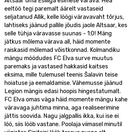
Altsaar oma Esiliiga esimese värava. Hea
eeltöö tegi paremalt äärelt vastaseid
seljatanud Allik, kelle löögi väravavaht tõrjus,
lahtiseks jäänud pallile jõudis jaole Altsaar, kes
selle tühja väravasse suunas - 1:0! Mäng
jätkus mõlema värava all, häid momente
raiskasid mõlemad võistkonnad. Kolmandiku
mängu möödudes FC Elva surve muutus
paremaks ja vastased hakkasid kaitses
eksima, mille tulemusel teenis Šalavin teise
hoiatuse ja eemaldamise. Vähemusse jäänud
Legion mängis edasi hoopis hingestatumalt.
FC Elva omas väga häid momente mängu kahe
väravaga juhtima minna, aga realiseerimine
jättis soovida. Nagu jalgpallis ikka, kui ise ei
löö, siis lööb vastane. Poolaja viimasel minutil