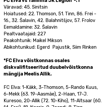
FC Elva vs Tallinna JK Legion -:1*
Väravad: 45. Sinitsin
Hoiatused: 22. Thomson, 51. Tinn, 86. Frei -
16., 32. Šalavin, 42. Balahnitšjov, 57. Frolov
Eemaldamine: 32. Šalavin
Pealtvaatajaid: 227
Peakohtunik: Maikel Mikson
Abikohtunikud: Egerd Pajustik, Siim Rinken
*FC Elva võistkonnas osales
diskvalifitseeritud duubelvõistkonna
mängija Meelis Allik.
FC Elva: 1-Käkk, 3-Thomson, 5-Rando Kuus,
6-Mekk (63. 19-Aasmäe), 2-Haan, 17-J.
Kuresoo, 20-Allik (72. 10-Kiho), 11-Altsaar (60.