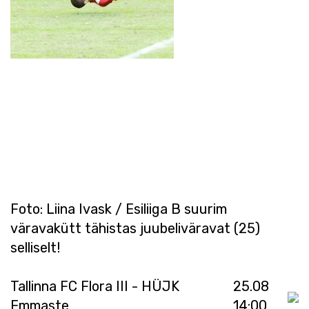
Foto: Liina Ivask / Esiliiga B suurim
väravakütt tähistas juubeliväravat (25)
selliselt!
Tallinna FC Flora III - HÜJK
25.08
Emmaste
14:00