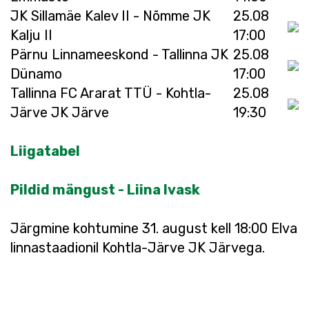
JK Sillamäe Kalev II - Nõmme JK
25.08
Kalju II
17:00
Pärnu Linnameeskond - Tallinna JK
25.08
Dünamo
17:00
Tallinna FC Ararat TTÜ - Kohtla-
25.08
Järve JK Järve
19:30
Liigatabel
Pildid mängust - Liina Ivask
Järgmine kohtumine 31. august kell 18:00 Elva
linnastaadionil Kohtla-Järve JK Järvega.