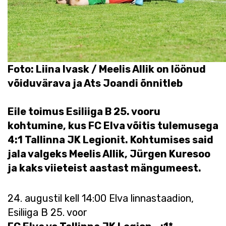
Foto: Liina Ivask / Meelis Allik on löönud
võiduvärava ja Ats Joandi õnnitleb
Eile toimus Esiliiga B 25. vooru
kohtumine, kus FC Elva võitis tulemusega
4:1 Tallinna JK Legionit. Kohtumises said
jala valgeks Meelis Allik, Jürgen Kuresoo
ja kaks viieteist aastast mängumeest.
24. augustil kell 14:00 Elva linnastaadion,
Esiliiga B 25. voor