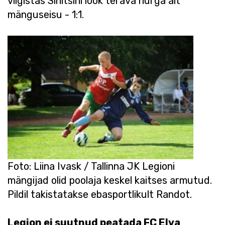
viigistas Sinitsini löök terava nurga alt
mänguseisu - 1:1.
Foto: Liina Ivask / Tallinna JK Legioni
mängijad olid poolaja keskel kaitses armutud.
Pildil takistatakse ebasportlikult Randot.
Legion ei suutnud peatada FC Elva