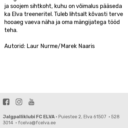
ja soojem sihtkoht, kuhu on võimalus pääseda
ka Elva treeneritel. Tuleb lihtsalt kõvasti terve
hooaeg vaeva näha ja oma mängijatega tööd
teha.
Autorid: Laur Nurme/Marek Naaris
Jalgpalliklubi FC ELVA
· Puiestee 2, Elva 61507 · 528
3014 · fcelva@fcelva.ee