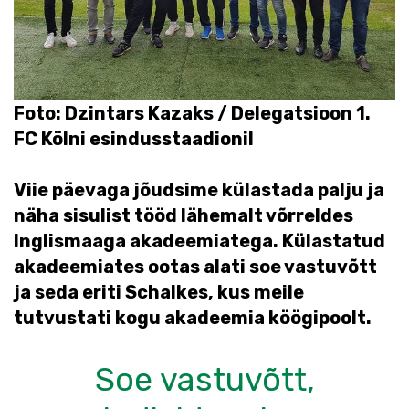
Foto: Dzintars Kazaks / Delegatsioon 1.
FC Kölni esindusstaadionil
Viie päevaga jõudsime külastada palju ja
näha sisulist tööd lähemalt võrreldes
Inglismaaga akadeemiatega. Külastatud
akadeemiates ootas alati soe vastuvõtt
ja seda eriti Schalkes, kus meile
tutvustati kogu akadeemia köögipoolt.
Soe vastuvõtt,