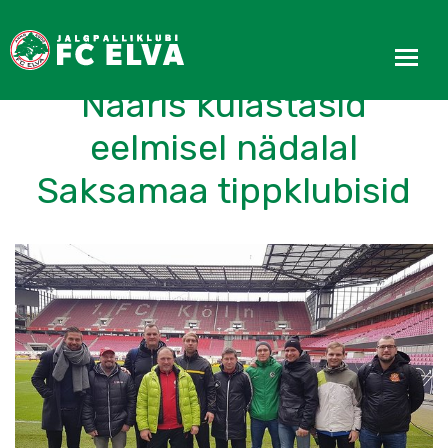
Laur Nurme ja Marek
Naaris külastasid
eelmisel nädalal
Saksamaa tippklubisid