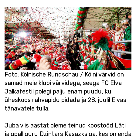
Foto: Kölnische Rundschau / Kölni värvid on
samad meie klubi värvidega, seega FC Elva
Jalkafestil polegi palju enam puudu, kui
üheskoos rahvapidu pidada ja 28. juulil Elvas
tänavatele tulla.
Juba viis aastat oleme teinud koostööd Läti
jalgpalliguru Dzintars Kasazksiga, kes on enda