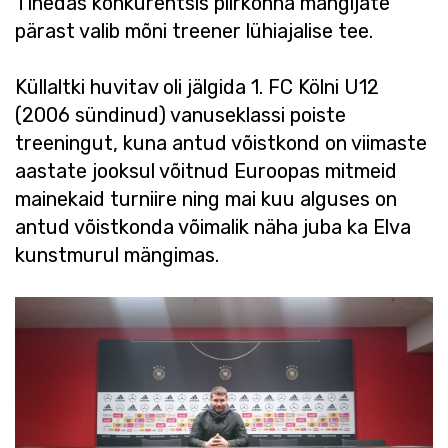
Tihedas konkurentsis piirkonna mängijate
pärast valib mõni treener lühiajalise tee.
Küllaltki huvitav oli jälgida 1. FC Kölni U12
(2006 sündinud) vanuseklassi poiste
treeningut, kuna antud võistkond on viimaste
aastate jooksul võitnud Euroopas mitmeid
mainekaid turniire ning mai kuu alguses on
antud võistkonda võimalik näha juba ka Elva
kunstmurul mängimas.