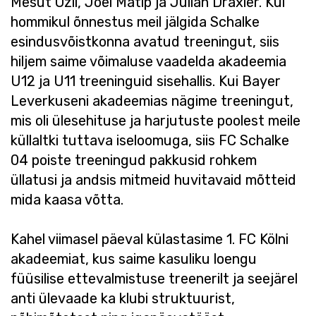
Mesut Özil, Joel Matip ja Julian Draxler. Kui
hommikul õnnestus meil jälgida Schalke
esindusvõistkonna avatud treeningut, siis
hiljem saime võimaluse vaadelda akadeemia
U12 ja U11 treeninguid sisehallis. Kui Bayer
Leverkuseni akadeemias nägime treeningut,
mis oli ülesehituse ja harjutuste poolest meile
küllaltki tuttava iseloomuga, siis FC Schalke
04 poiste treeningud pakkusid rohkem
üllatusi ja andsis mitmeid huvitavaid mõtteid
mida kaasa võtta.
Kahel viimasel päeval külastasime 1. FC Kölni
akadeemiat, kus saime kasuliku loengu
füüsilise ettevalmistuse treenerilt ja seejärel
anti ülevaade ka klubi struktuurist,