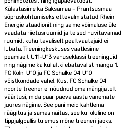
põhimõtetest ning igapäevatööst.
Külastasime ka Saksamaa – Prantsusmaa
sõpruskohtumiseks ettevalmistatud Rhein
Energie staadionit ning saime võimaluse üle
vaadata riietusruumid ja teised huvitavamad
ruumid, kuhu tavaliselt pealtvaatajaid ei
lubata. Treeningkeskuses vaatlesime
peamiselt U11-U13 vanuseklassi treeninguid
ning nägime ka küllaltki ebatavalist mängu 1.
FC Kölni U10 ja FC Schalke 04 U10
võistkondade vahel. Kus, FC Schalke 04
noorte treener ei nõudnud oma mängijatelt
väärtusi, mida paar päeva aasta vanemate
juures nägime. See pani meid kahtlema
räägitus ja samas näitas, see kui oluline on
tippjalgpallis tulemus mõne treeneri jaoks.