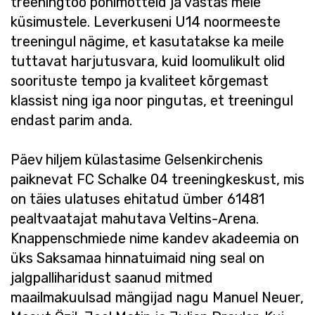
treeningtöö põhimõtteid ja vastas meie
küsimustele. Leverkuseni U14 noormeeste
treeningul nägime, et kasutatakse ka meile
tuttavat harjutusvara, kuid loomulikult olid
soorituste tempo ja kvaliteet kõrgemast
klassist ning iga noor pingutas, et treeningul
endast parim anda.
Päev hiljem külastasime Gelsenkirchenis
paiknevat FC Schalke 04 treeningkeskust, mis
on täies ulatuses ehitatud ümber 61481
pealtvaatajat mahutava Veltins-Arena.
Knappenschmiede nime kandev akadeemia on
üks Saksamaa hinnatuimaid ning seal on
jalgpalliharidust saanud mitmed
maailmakuulsad mängijad nagu Manuel Neuer,