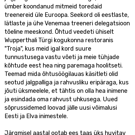
ümber koondanud mitmeid toredaid
treenereid üle Euroopa. Seekord oli eestlaste,
lätlaste ja ühe Venemaa treeneri delegatsioon
tõeline meeskond. Õhtud veedeti ühiselt
Wupperthali Türgi kogukonna restoranis
"Troja", kus meid igal kord suure
tunnustusega vastu võeti ja meie tühjade
kõhtude eest hea ning paremaga hoolitseti.
Teemad mida õhtusöögilauas käsitleti olid
seotud jalgpalliga ja rahvusliku eripäraga, kus
jõuti üksmeelele, et tähtis on olla hea inimene
ja esindada oma rahvust uhkusega. Uued
sõprussidemed loovad jälle uusi võimalusi
Eesti ja Elva inimestele.
Järgmisel aastal ootab ees taas üks huvitav