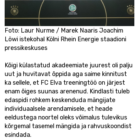
Foto: Laur Nurme / Marek Naaris Joachim
Löwi istekohal Kölni Rhein Energie staadioni
pressikeskuses
Kõigi külastatud akadeemiate juurest oli palju
uut ja huvitavat õppida aga saime kinnitust
ka sellele, et FC Elva treeningtöö on järjest
enam õiges suunas arenenud. Kindlasti tuleb
edaspidi rohkem keskenduda mängijate
individuaalsele arendamisele, et heade
eeldustega noortel oleks võimalus tulevikus
kõrgemal tasemel mängida ja rahvuskoondist
esindada.