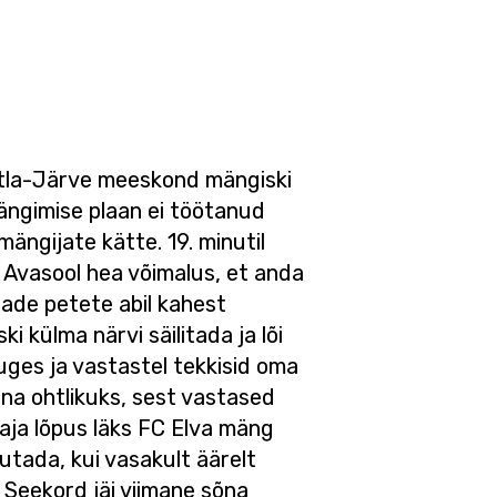
ohtla-Järve meeskond mängiski
mängimise plaan ei töötanud
 mängijate kätte. 19. minutil
er Avasool hea võimalus, et anda
ade petete abil kahest
i külma närvi säilitada ja lõi
auges ja vastastel tekkisid oma
sna ohtlikuks, sest vastased
olaja lõpus läks FC Elva mäng
utada, kui vasakult äärelt
. Seekord jäi viimane sõna