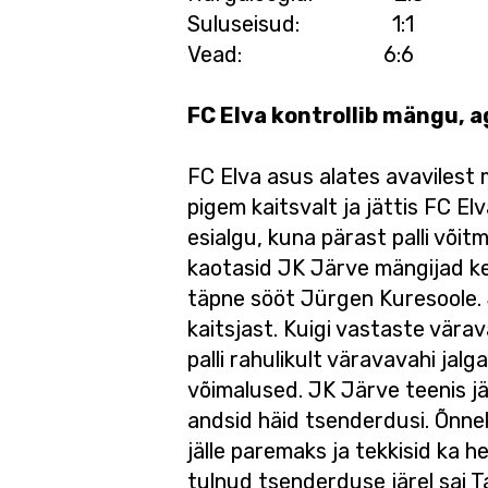
Suluseisud: 1:
Vead: 6:6 
FC Elva kontrollib mängu, a
FC Elva asus alates avavilest
pigem kaitsvalt ja jättis FC E
esialgu, kuna pärast palli võitm
kaotasid JK Järve mängijad kesk
täpne sööt Jürgen Kuresoole. 
kaitsjast. Kuigi vastaste värava
palli rahulikult väravavahi jal
võimalused. JK Järve teenis jä
andsid häid tsenderdusi. Õnneks
jälle paremaks ja tekkisid ka 
tulnud tsenderduse järel sai Ta