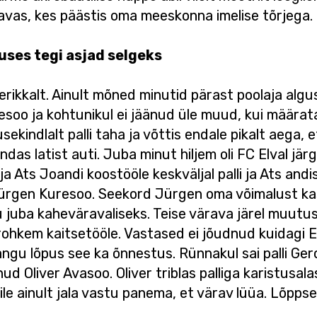
ravas, kes päästis oma meeskonna imelise tõrjega.
guses tegi asjad selgeks
rikkalt. Ainult mõned minutid pärast poolaja alg
soo ja kohtunikul ei jäänud üle muud, kui määrata
ekindlalt palli taha ja võttis endale pikalt aega,
das latist auti. Juba minut hiljem oli FC Elval jä
i ja Ats Joandi koostööle keskväljal palli ja Ats andi
 Jürgen Kuresoo. Seekord Jürgen oma võimalust ka
u juba kaheväravaliseks. Teise värava järel muutus 
rohkem kaitsetööle. Vastased ei jõudnud kuidagi El
u lõpus see ka õnnestus. Rünnakul sai palli Gero 
ud Oliver Avasoo. Oliver triblas palliga karistusal
llile ainult jala vastu panema, et värav lüüa. Lõpps