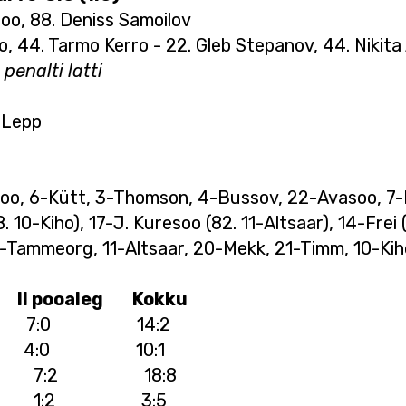
oo, 88. Deniss Samoilov
, 44. Tarmo Kerro - 22. Gleb Stepanov, 44. Nikita
penalti latti
i Lepp
soo, 6-Kütt, 3-Thomson, 4-Bussov, 22-Avasoo, 7-K
. 10-Kiho), 17-J. Kuresoo (82. 11-Altsaar), 14-Frei 
19-Tammeorg, 11-Altsaar, 20-Mekk, 21-Timm, 10-Kih
II pooaleg Kokku
:2 7:0 14:2
1 4:0 10:1
 11:6 7:2 18:8
:3 1:2 3:5