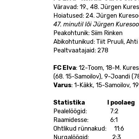
Väravad: 19., 48. Jürgen Kures
Hoiatused: 24. Jürgen Kuresoo
47. minutil lõi Jürgen Kuresoo 
Peakohtunik: Siim Rinken
Abikohtunikud: Tiit Pruuli, Aht
Pealtvaatajaid: 278
FC Elva
: 12-Toom, 18-M. Kure
(68. 15-Samoilov), 9-Joandi (78
Varus
: 1-Käkk, 15-Samoilov, 
Statistika I poolaeg 
Pealelöögid: 7
Raamidesse: 6:
Ohtlikud rünnakud:
Nurgalöögid: 2