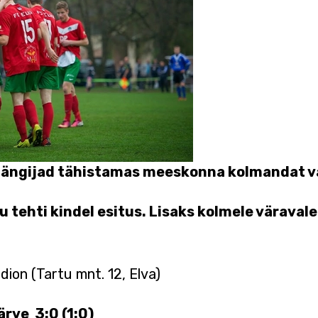
a mängijad tähistamas meeskonna kolmandat 
 tehti kindel esitus. Lisaks kolmele väravale
aadion (Tartu mnt. 12, Elva)
ärve 3:0 (1:0)