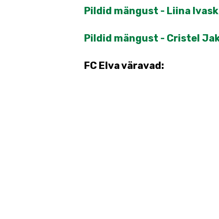
Pildid mängust - Liina Ivask
Pildid mängust - Cristel J
FC Elva väravad: