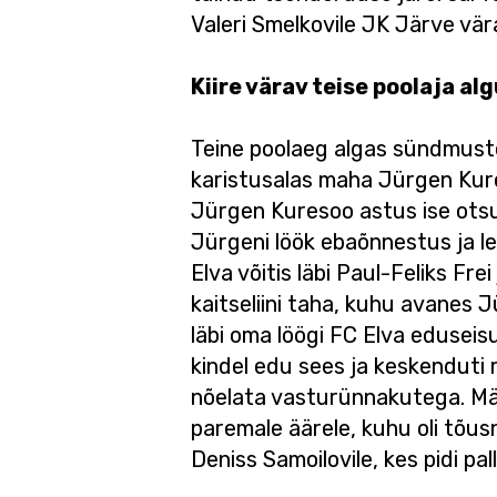
Valeri Smelkovile JK Järve vä
Kiire värav teise poolaja al
Teine poolaeg algas sündmuste
karistusalas maha Jürgen Kure
Jürgen Kuresoo astus ise otsus
Jürgeni löök ebaõnnestus ja len
Elva võitis läbi Paul-Feliks Fre
kaitseliini taha, kuhu avanes
läbi oma löögi FC Elva eduseis
kindel edu sees ja keskenduti 
nõelata vasturünnakutega. Mäng
paremale äärele, kuhu oli tõusn
Deniss Samoilovile, kes pidi pa