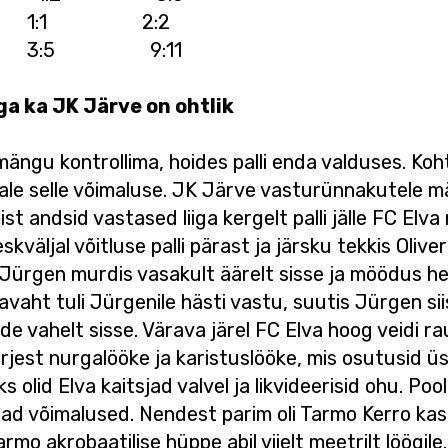
1 1:1 2:2
3:5 9:11
ga ka JK Järve on ohtlik
 mängu kontrollima, hoides palli enda valduses. K
lvale selle võimaluse. JK Järve vasturünnakutele 
ist andsid vastased liiga kergelt palli jälle FC Elva
väljal võitluse palli pärast ja järsku tekkis Oliv
Jürgen murdis vasakult äärelt sisse ja möödus he
vaht tuli Jürgenile hästi vastu, suutis Jürgen siisk
gade vahelt sisse. Värava järel FC Elva hoog veidi r
rjest nurgalööke ja karistuslööke, mis osutusid ü
 olid Elva kaitsjad valvel ja likvideerisid ohu. Po
head võimalused. Nendest parim oli Tarmo Kerro kas
rmo akrobaatilise hüppe abil viielt meetrilt löögile