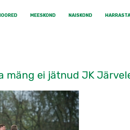
NOORED
MEESKOND
NAISKOND
HARRAST
a mäng ei jätnud JK Järvel