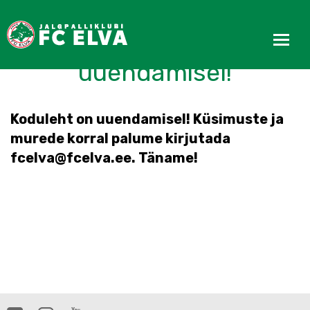
Koduleht on
uuendamisel!
Koduleht on uuendamisel! Küsimuste ja
murede korral palume kirjutada
fcelva@fcelva.ee. Täname!