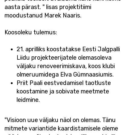
aasta pärast. " lisas projektitiimi
moodustanud Marek Naaris.
Koosoleku tulemus:
21. aprilliks koostatakse Eesti Jalgpalli
Liidu projekteerijatele olemasoleva
väljaku renoveerimiskava, koos klubi
olmeruumidega Elva Gümnaasiumis.
Priit Paali eestvedamisel taotluste
koostamine ja sobivate meetmete
leidmine.
"Visioon uue väljaku näol on olemas. Tänu
mitmete variantide kaardistamisele oleme