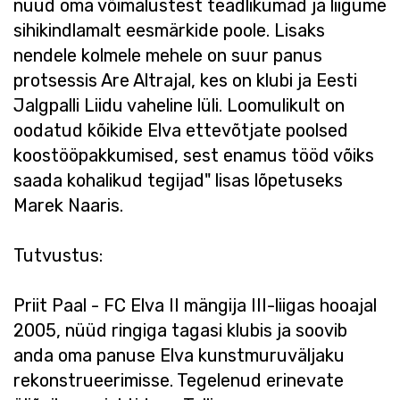
nüüd oma võimalustest teadlikumad ja liigume
sihikindlamalt eesmärkide poole. Lisaks
nendele kolmele mehele on suur panus
protsessis Are Altrajal, kes on klubi ja Eesti
Jalgpalli Liidu vaheline lüli. Loomulikult on
oodatud kõikide Elva ettevõtjate poolsed
koostööpakkumised, sest enamus tööd võiks
saada kohalikud tegijad" lisas lõpetuseks
Marek Naaris.
Tutvustus:
Priit Paal - FC Elva II mängija III-liigas hooajal
2005, nüüd ringiga tagasi klubis ja soovib
anda oma panuse Elva kunstmuruväljaku
rekonstrueerimisse. Tegelenud erinevate