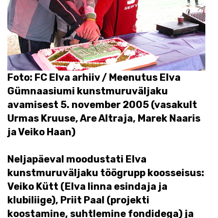
Foto: FC Elva arhiiv / Meenutus Elva
Gümnaasiumi kunstmuruväljaku
avamisest 5. november 2005 (vasakult
Urmas Kruuse, Are Altraja, Marek Naaris
ja Veiko Haan)
Neljapäeval moodustati Elva
kunstmuruväljaku töögrupp koosseisus:
Veiko Kütt (Elva linna esindaja ja
klubiliige), Priit Paal (projekti
koostamine, suhtlemine fondidega) ja