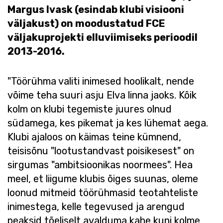
Margus Ivask (esindab klubi visiooni
väljakust) on moodustatud FCE
väljakuprojekti elluviimiseks perioodil
2013-2016.
"Töörühma valiti inimesed hoolikalt, nende
võime teha suuri asju Elva linna jaoks. Kõik
kolm on klubi tegemiste juures olnud
südamega, kes pikemat ja kes lühemat aega.
Klubi ajaloos on käimas teine kümnend,
teisisõnu "lootustandvast poisikesest" on
sirgumas "ambitsioonikas noormees". Hea
meel, et liigume klubis õiges suunas, oleme
loonud mitmeid töörühmasid teotahteliste
inimestega, kelle tegevused ja arengud
peaksid tõeliselt avalduma kahe kuni kolme