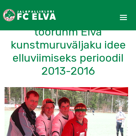
Klubis moodustati
töörühm Elva
kunstmuruväljaku idee
elluviimiseks perioodil
2013-2016