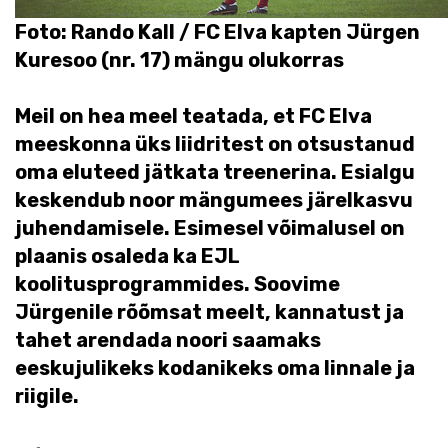
Foto: Rando Kall / FC Elva kapten Jürgen
Kuresoo (nr. 17) mängu olukorras
Meil on hea meel teatada, et FC Elva
meeskonna üks liidritest on otsustanud
oma eluteed jätkata treenerina. Esialgu
keskendub noor mängumees järelkasvu
juhendamisele. Esimesel võimalusel on
plaanis osaleda ka EJL
koolitusprogrammides. Soovime
Jürgenile rõõmsat meelt, kannatust ja
tahet arendada noori saamaks
eeskujulikeks kodanikeks oma linnale ja
riigile.