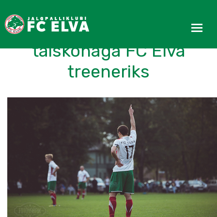
Jürgen Kuresoo asub
täiskohaga FC Elva
treeneriks