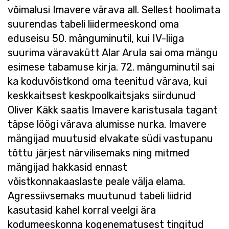
võimalusi Imavere värava all. Sellest hoolimata
suurendas tabeli liidermeeskond oma
eduseisu 50. mänguminutil, kui IV-liiga
suurima väravakütt Alar Arula sai oma mängu
esimese tabamuse kirja. 72. mänguminutil sai
ka koduvõistkond oma teenitud värava, kui
keskkaitsest keskpoolkaitsjaks siirdunud
Oliver Käkk saatis Imavere karistusala tagant
täpse löögi värava alumisse nurka. Imavere
mängijad muutusid elvakate südi vastupanu
tõttu järjest närvilisemaks ning mitmed
mängijad hakkasid ennast
võistkonnakaaslaste peale välja elama.
Agressiivsemaks muutunud tabeli liidrid
kasutasid kahel korral veelgi ära
kodumeeskonna kogenematusest tingitud