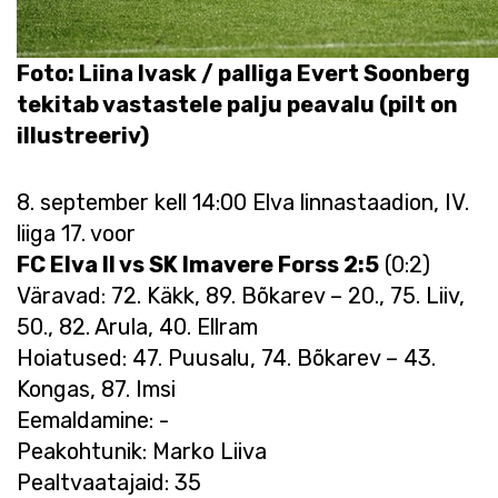
Foto: Liina Ivask / palliga Evert Soonberg
tekitab vastastele palju peavalu (pilt on
illustreeriv)
8. september kell 14:00 Elva linnastaadion, IV.
liiga 17. voor
FC Elva II vs SK Imavere Forss 2:5
(0:2)
Väravad: 72. Käkk, 89. Bõkarev – 20., 75. Liiv,
50., 82. Arula, 40. Ellram
Hoiatused: 47. Puusalu, 74. Bõkarev – 43.
Kongas, 87. Imsi
Eemaldamine: -
Peakohtunik: Marko Liiva
Pealtvaatajaid: 35