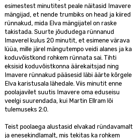
esimestest minutitest peale näitasid Imavere
mängijad, et nende trumbiks on head ja kiired
rünnakud, mida Elva mängijatel on raske
takistada. Suurte jõududega rünnanud
Imaverel kulus 20 minutit, et esimene värava
lüüa, mille järel mängutempo veidi alanes ja ka
koduvõistkond rohkem rünnata sai. Tihti
eksisid koduvõistkonna äärekaitsjad ning
Imavere rünnakud pääsesid läbi äärte kõrgele
Elva karistusala lähedale. Viis minutit enne
poolajavilet suutis Imavere oma eduseisu
veelgi suurendada, kui Martin Ellram lõi
tulemuseks 2:0.
Teist poolaega alustasid elvakad ründavamalt
ja enesekindlamalt, mis tekitas ka rohkem