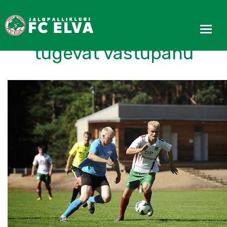
FC Elva II osutas liidritele
tugevat vastupanu