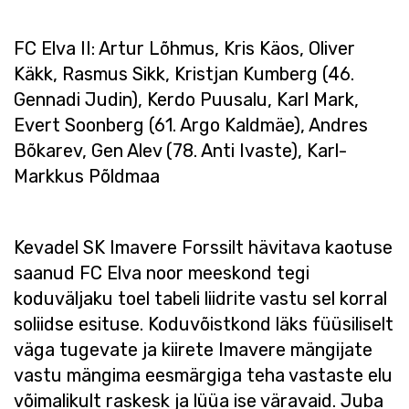
FC Elva II: Artur Lõhmus, Kris Käos, Oliver
Käkk, Rasmus Sikk, Kristjan Kumberg (46.
Gennadi Judin), Kerdo Puusalu, Karl Mark,
Evert Soonberg (61. Argo Kaldmäe), Andres
Bõkarev, Gen Alev (78. Anti Ivaste), Karl-
Markkus Põldmaa
Kevadel SK Imavere Forssilt hävitava kaotuse
saanud FC Elva noor meeskond tegi
koduväljaku toel tabeli liidrite vastu sel korral
soliidse esituse. Koduvõistkond läks füüsiliselt
väga tugevate ja kiirete Imavere mängijate
vastu mängima eesmärgiga teha vastaste elu
võimalikult raskesk ja lüüa ise väravaid. Juba