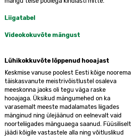
mängu teise poolega kindlasti mitte.
Liigatabel
Videokokuvõte mängust
Lühikokkuvõte lõppenud hooajast
Keskmise vanuse poolest Eesti kõige noorema
täiskasvanute meistrivõistlustel osaleva
meeskonna jaoks oli tegu väga raske
hooajaga. Üksikud mängumehed on ka
varasemalt meeste madalamates liigades
mänginud ning ülejäänud on eelnevalt vaid
noorteliigades mänguaega saanud. Füüsiliselt
jäädi kõigile vastastele alla ning võitluslikud