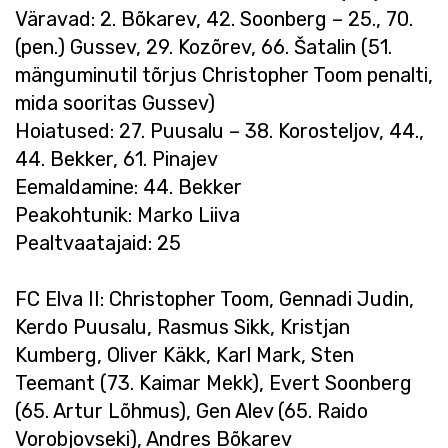
Väravad: 2. Bõkarev, 42. Soonberg – 25., 70.
(pen.) Gussev, 29. Kozõrev, 66. Šatalin (51.
mänguminutil tõrjus Christopher Toom penalti,
mida sooritas Gussev)
Hoiatused: 27. Puusalu – 38. Korosteljov, 44.,
44. Bekker, 61. Pinajev
Eemaldamine: 44. Bekker
Peakohtunik: Marko Liiva
Pealtvaatajaid: 25
FC Elva II: Christopher Toom, Gennadi Judin,
Kerdo Puusalu, Rasmus Sikk, Kristjan
Kumberg, Oliver Käkk, Karl Mark, Sten
Teemant (73. Kaimar Mekk), Evert Soonberg
(65. Artur Lõhmus), Gen Alev (65. Raido
Vorobjovseki), Andres Bõkarev