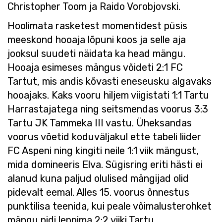
Christopher Toom ja Raido Vorobjovski.
Hoolimata rasketest momentidest püsis
meeskond hooaja lõpuni koos ja selle aja
jooksul suudeti näidata ka head mängu.
Hooaja esimeses mängus võideti 2:1 FC
Tartut, mis andis kõvasti eneseusku algavaks
hooajaks. Kaks vooru hiljem viigistati 1:1 Tartu
Harrastajatega ning seitsmendas voorus 3:3
Tartu JK Tammeka III vastu. Üheksandas
voorus võetid koduväljakul ette tabeli liider
FC Aspeni ning kingiti neile 1:1 viik mängust,
mida domineeris Elva. Sügisring eriti hästi ei
alanud kuna paljud olulised mängijad olid
pidevalt eemal. Alles 15. voorus õnnestus
punktilisa teenida, kui peale võimalusterohket
mängu pidi leppima 2:2 viiki Tartu