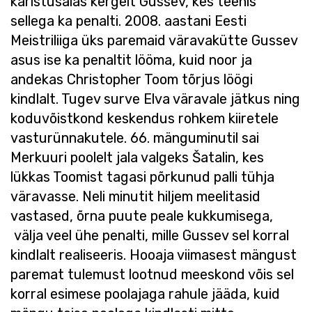
karistusalas kergelt Gussev, kes teenis
sellega ka penalti. 2008. aastani Eesti
Meistriliiga üks paremaid väravakütte Gussev
asus ise ka penaltit lööma, kuid noor ja
andekas Christopher Toom tõrjus löögi
kindlalt. Tugev surve Elva väravale jätkus ning
koduvõistkond keskendus rohkem kiiretele
vasturünnakutele. 66. mänguminutil sai
Merkuuri poolelt jala valgeks Šatalin, kes
lükkas Toomist tagasi põrkunud palli tühja
väravasse. Neli minutit hiljem meelitasid
vastased, õrna puute peale kukkumisega,
välja veel ühe penalti, mille Gussev sel korral
kindlalt realiseeris. Hooaja viimasest mängust
paremat tulemust lootnud meeskond võis sel
korral esimese poolajaga rahule jääda, kuid