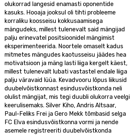
olukorrad langesid enamasti oponentide
kasuks. Hooaja jooksul oli tihti probleeme
korraliku koosseisu kokkusaamisega
mängudeks, millest tulenevalt said mängijad
palju erinevatel positsioonidel mängimist
eksperimenteerida. Noortele omaselt kadus
mitmetes mängudes kaotusseisu jäädes hea
motivatsioon ja mäng lasti liiga kergelt käest,
millest tulenevalt lubati vastastel endale liiga
palju väravaid lüüa. Kevadvooru lõpus liikusid
duubelvõistkonnast esindusvõistkonda neli
olulist mängijat, mis tegi duubli olukorra veelgi
keerulisemaks. Silver Kiho, Andris Altsaar,
Paul-Feliks Frei ja Gero Mekk tõmbasid selga
FC Elva esindusvõistkonna vormi ja nende
asemele registreeriti duubelvõistkonda