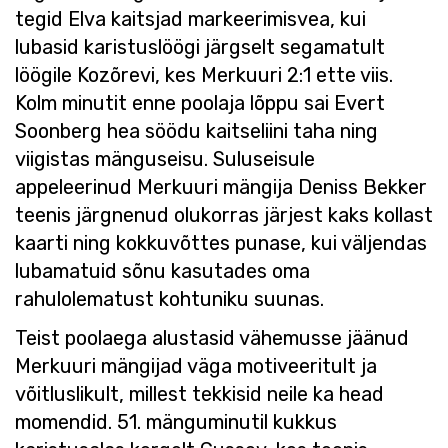
tegid Elva kaitsjad markeerimisvea, kui
lubasid karistuslöögi järgselt segamatult
löögile Kozõrevi, kes Merkuuri 2:1 ette viis.
Kolm minutit enne poolaja lõppu sai Evert
Soonberg hea söödu kaitseliini taha ning
viigistas mänguseisu. Suluseisule
appeleerinud Merkuuri mängija Deniss Bekker
teenis järgnenud olukorras järjest kaks kollast
kaarti ning kokkuvõttes punase, kui väljendas
lubamatuid sõnu kasutades oma
rahulolematust kohtuniku suunas.
Teist poolaega alustasid vähemusse jäänud
Merkuuri mängijad väga motiveeritult ja
võitluslikult, millest tekkisid neile ka head
momendid. 51. mänguminutil kukkus