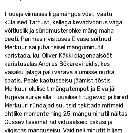
Hooaja viimases liigamängus võeti vastu
külalised Tartust, kellega kevadvoorus väga
võitluslik ja sündmusterohke mäng maha
peeti. Parimas rivistuses Elvase sõitnud
Merkuur sai juba teisel mänguminutil
karistada, kui Oliver Käkki diagonaalsööt
karistusalas Andres Bõkarevi leidis, kes
vasaku jalaga palli värava alumisse nurka
saatis. Peale kaotusseisu jäämist tõstis
Merkuur oluliselt mängutempot ja Elva jäi
tugeva surve alla. Füüsiliselt tugevad ja kiired
Merkuuri ründajad suutsid tekitada mitmeid
ohtlike momente ning 25. mänguminutil näitas
Gussev tasemel individuaalseid oskusi ja
viigistas mänguseisu. Vaid neli minutit hiljem