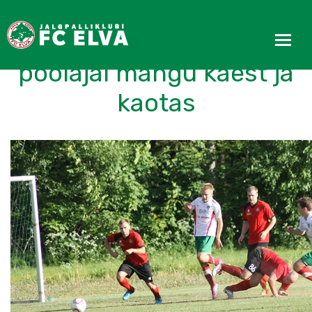
FC Elva II andis teisel
poolajal mängu käest ja
kaotas