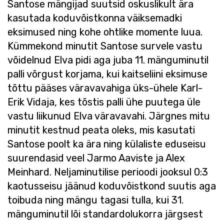
Santose mängijad suutsid oskuslikult ära
kasutada koduvõistkonna väiksemadki
eksimused ning kohe ohtlike momente luua.
Kümmekond minutit Santose survele vastu
võidelnud Elva pidi aga juba 11. mänguminutil
palli võrgust korjama, kui kaitseliini eksimuse
tõttu pääses väravavahiga üks-ühele Karl-
Erik Vidaja, kes tõstis palli ühe puutega üle
vastu liikunud Elva väravavahi. Järgnes mitu
minutit kestnud peata oleks, mis kasutati
Santose poolt ka ära ning külaliste eduseisu
suurendasid veel Jarmo Aaviste ja Alex
Meinhard. Neljaminutilise perioodi jooksul 0:3
kaotusseisu jäänud koduvõistkond suutis aga
toibuda ning mängu tagasi tulla, kui 31.
mänguminutil lõi standardolukorra järgsest