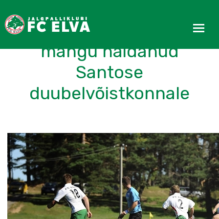
FC Elva II kaotas head
mängu näidanud
Santose
duubelvõistkonnale