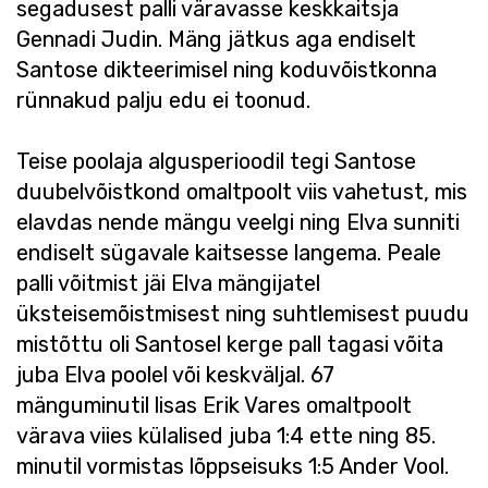
segadusest palli väravasse keskkaitsja
Gennadi Judin. Mäng jätkus aga endiselt
Santose dikteerimisel ning koduvõistkonna
rünnakud palju edu ei toonud.
Teise poolaja algusperioodil tegi Santose
duubelvõistkond omaltpoolt viis vahetust, mis
elavdas nende mängu veelgi ning Elva sunniti
endiselt sügavale kaitsesse langema. Peale
palli võitmist jäi Elva mängijatel
üksteisemõistmisest ning suhtlemisest puudu
mistõttu oli Santosel kerge pall tagasi võita
juba Elva poolel või keskväljal. 67
mänguminutil lisas Erik Vares omaltpoolt
värava viies külalised juba 1:4 ette ning 85.
minutil vormistas lõppseisuks 1:5 Ander Vool.