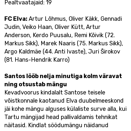
Pealtvaatajaid: 19
FC Elva:
Artur Lõhmus, Oliver Käkk, Gennadi
Judin, Veiko Haan, Oliver Kütt, Artur
Anderson, Kerdo Puusalu, Remi Kõivik (72.
Markus Sikk), Marek Naaris (75. Markus Sikk),
Argo Kaldmäe (44. Anti Ivaste), Juri Širokov
(81. Hans-Hendrik Karro)
Santos lööb nelja minutiga kolm väravat
ning otsustab mängu
Kevadvoorus kindalalt Santose teisele
võistkonnale kaotanud Elva duubelmeeskond
jäi kohe mängu alguses külaliste surve alla, kui
Tartu mängijad head pallivaldamis tehnikat
näitasid. Kindlat söödumängu näidanud