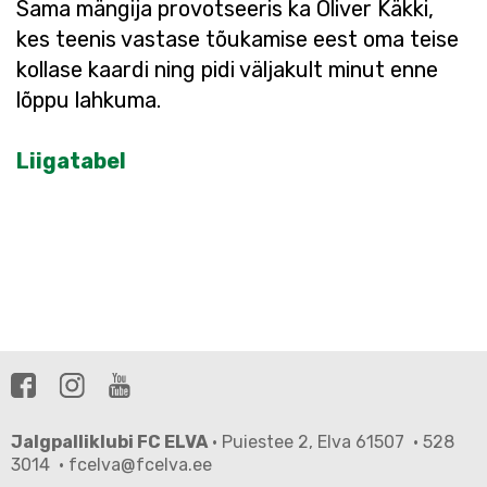
Sama mängija provotseeris ka Oliver Käkki,
kes teenis vastase tõukamise eest oma teise
kollase kaardi ning pidi väljakult minut enne
lõppu lahkuma.
Liigatabel
Jalgpalliklubi FC ELVA
· Puiestee 2, Elva 61507 · 528
3014 · fcelva@fcelva.ee