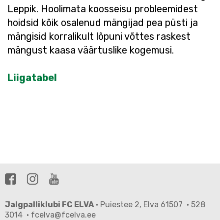
Leppik. Hoolimata koosseisu probleemidest
hoidsid kõik osalenud mängijad pea püsti ja
mängisid korralikult lõpuni võttes raskest
mängust kaasa väärtuslike kogemusi.
Liigatabel
Jalgpalliklubi FC ELVA
· Puiestee 2, Elva 61507 · 528
3014 · fcelva@fcelva.ee