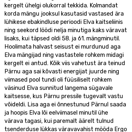
kergelt ühelgi olukorral tekkida. Kolmandat
korda mängu jooksul kasutasid vastased ära
lühikese ebakindluse perioodi Elva kaitseliinis
ning seekord löödi nelja minutiga kaks väravat
lisaks, kui täpsed oldi 58. ja 61. mängminutil.
Hoolimata halvast seisust ei murdunud aga
Elva mängijad ning vastastele rohkem midagi
kergelt ei antud. Kõik viis vahetust ära teinud
Pärnu aga sai kõvasti energijat juurde ning
viimased pool tundi oli füüsiliselt rohkem
väsinud Elva sunnitud langema sügavale
kaitsesse, kus Pärnu pressile tugevalt vastu
võideldi. Lisa aga ei õnnestunud Pärnul saada
ja hoopis Elva lõi eelviimasel minutil ühe
värava tagasi, kui paremalt äärelt tulnud
tsenderduse lükkas väravavahist mööda Ergo