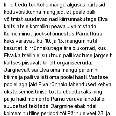
kiirelt edu tõi. Kohe mängu alguses näitasid
koduvõistkonna mängijad, et peale palli
võitmist suudavad nad kiirrünnakutega Elva
kaitsjatele korraliku peavalu valmistada.
Kolme minuti jooksul õnnestus Pärnul lüüa
kaks väravat, kui 10. ja 13. mänguminutil
kasutati kiirrünnakutega ära olukorrad, kus
Elva kaitseliin ei suutnud palli kaotuse järgselt
kaitses piisavalt kiirelt organiseeruda.
Järgnevalt sai Elva oma mängu paremini
käima ja palli vallati oma poolel hästi. Vastase
poolel aga jäid Elva rünnakulahendused kehva
üksteisemõistmise tõttu ebaedukaks ning
palju häid momente Pärnu värava lähedal ei
suudetud tekitada. Järgmine ebakindel
kolmeminutiline periood tõi Pärnule veel 23. ja