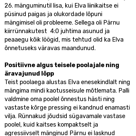
26. mänguminutil lisa, kui Elva liinikaitse ei
püsinud paigas ja olukordade lõpuni
mängimisel oli probleeme. Sellega oli Pärnu
kiirrünnakutest 4:0 juhtima asunud ja
peaaegu kõik löögid, mis tehtud olid ka Elva
õnnetuseks väravas maandunud.
Positiivne algus teisele poolajale ning
äravajunud lõpp
Teist poolaega alustas Elva enesekindlalt ning
mängima mindi kaotusseisule mõtlemata. Palli
valdmine oma poolel õnnestus hästi ning
vastaste kõrge pressing ei kandnud enamasti
vilja. Rünnakud jõudsid sügavamale vastase
poolel, kuid kaitses kompaktselt ja
agressiivselt mänginud Pärnu ei lasknud