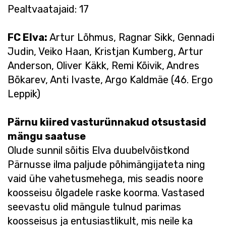
Pealtvaatajaid: 17
FC Elva:
Artur Lõhmus, Ragnar Sikk, Gennadi
Judin, Veiko Haan, Kristjan Kumberg, Artur
Anderson, Oliver Käkk, Remi Kõivik, Andres
Bõkarev, Anti Ivaste, Argo Kaldmäe (46. Ergo
Leppik)
Pärnu kiired vasturünnakud otsustasid
mängu saatuse
Olude sunnil sõitis Elva duubelvõistkond
Pärnusse ilma paljude põhimängijateta ning
vaid ühe vahetusmehega, mis seadis noore
koosseisu õlgadele raske koorma. Vastased
seevastu olid mängule tulnud parimas
koosseisus ja entusiastlikult, mis neile ka