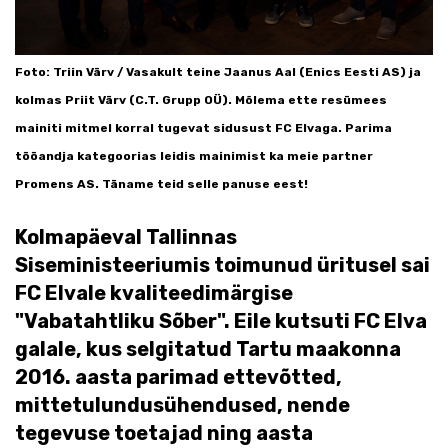
Foto: Triin Värv / Vasakult teine Jaanus Aal (Enics Eesti AS) ja
kolmas Priit Värv (C.T. Grupp OÜ). Mõlema ette resümees
mainiti mitmel korral tugevat sidusust FC Elvaga. Parima
tööandja kategoorias leidis mainimist ka meie partner
Promens AS. Täname teid selle panuse eest!
Kolmapäeval Tallinnas
Siseministeeriumis toimunud üritusel sai
FC Elvale kvaliteedimärgise
"Vabatahtliku Sõber". Eile kutsuti FC Elva
galale, kus selgitatud Tartu maakonna
2016. aasta parimad ettevõtted,
mittetulundusühendused, nende
tegevuse toetajad ning aasta