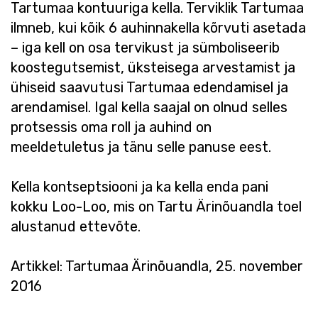
Tartumaa kontuuriga kella. Terviklik Tartumaa
ilmneb, kui kõik 6 auhinnakella kõrvuti asetada
– iga kell on osa tervikust ja sümboliseerib
koostegutsemist, üksteisega arvestamist ja
ühiseid saavutusi Tartumaa edendamisel ja
arendamisel. Igal kella saajal on olnud selles
protsessis oma roll ja auhind on
meeldetuletus ja tänu selle panuse eest.
Kella kontseptsiooni ja ka kella enda pani
kokku Loo-Loo, mis on Tartu Ärinõuandla toel
alustanud ettevõte.
Artikkel: Tartumaa Ärinõuandla, 25. november
2016