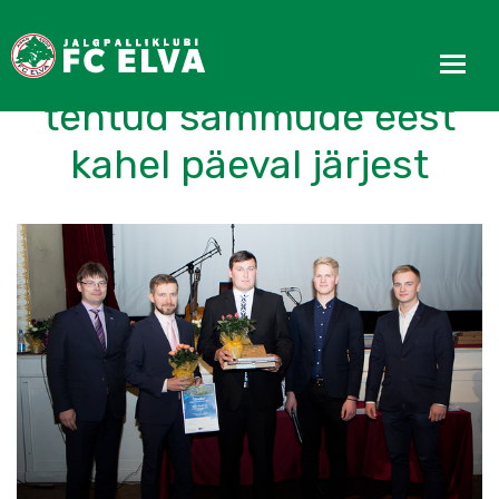
FC Elvat tunnustati
tehtud sammude eest
kahel päeval järjest