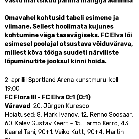
vastu märtsikuu parima mängija auhinna
Omavahel kohtusid tabeli esimene ja
viimane. Sellest hoolimata kujunes
kohtumine väga tasavägiseks. FC Elva lõi
esimesel poolajal otsustava võiduvärava,
millest kõva tööga suudeti närviliste
lõpuminutite jooksul kinni hoida.
2. aprillil Sportland Arena kunstmurul kell
19:00
FC Flora III - FC Elva 0:1 (0:1)
Väravad
: 20. Jürgen Kuresoo
Hoiatused: 8. Mark Ivanov, 12. Renno Soosaar,
60. Kalev Gustav Keert - 15. Tarmo Kerro, 43.
Kaarel Tani, 90+1. Veiko Kütt, 90+4. Martin