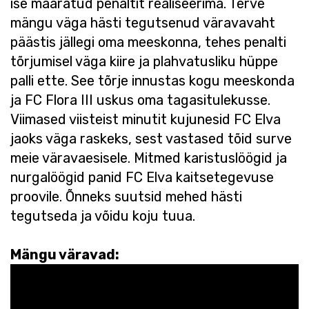
ise määratud penaltit realiseerima. Terve
mängu väga hästi tegutsenud väravavaht
päästis jällegi oma meeskonna, tehes penalti
tõrjumisel väga kiire ja plahvatusliku hüppe
palli ette. See tõrje innustas kogu meeskonda
ja FC Flora III uskus oma tagasitulekusse.
Viimased viisteist minutit kujunesid FC Elva
jaoks väga raskeks, sest vastased tõid surve
meie väravaesisele. Mitmed karistuslöögid ja
nurgalöögid panid FC Elva kaitsetegevuse
proovile. Õnneks suutsid mehed hästi
tegutseda ja võidu koju tuua.
Mängu väravad: