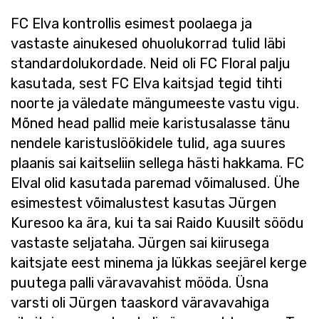
FC Elva kontrollis esimest poolaega ja
vastaste ainukesed ohuolukorrad tulid läbi
standardolukordade. Neid oli FC Floral palju
kasutada, sest FC Elva kaitsjad tegid tihti
noorte ja väledate mängumeeste vastu vigu.
Mõned head pallid meie karistusalasse tänu
nendele karistuslöökidele tulid, aga suures
plaanis sai kaitseliin sellega hästi hakkama. FC
Elval olid kasutada paremad võimalused. Ühe
esimestest võimalustest kasutas Jürgen
Kuresoo ka ära, kui ta sai Raido Kuusilt söödu
vastaste seljataha. Jürgen sai kiirusega
kaitsjate eest minema ja lükkas seejärel kerge
puutega palli väravavahist mööda. Üsna
varsti oli Jürgen taaskord väravavahiga