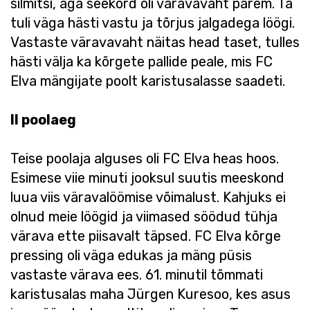
silmitsi, aga seekord oli väravavaht parem. Ta
tuli väga hästi vastu ja tõrjus jalgadega löögi.
Vastaste väravavaht näitas head taset, tulles
hästi välja ka kõrgete pallide peale, mis FC
Elva mängijate poolt karistusalasse saadeti.
II poolaeg
Teise poolaja alguses oli FC Elva heas hoos.
Esimese viie minuti jooksul suutis meeskond
luua viis väravalöömise võimalust. Kahjuks ei
olnud meie löögid ja viimased söödud tühja
värava ette piisavalt täpsed. FC Elva kõrge
pressing oli väga edukas ja mäng püsis
vastaste värava ees. 61. minutil tõmmati
karistusalas maha Jürgen Kuresoo, kes asus