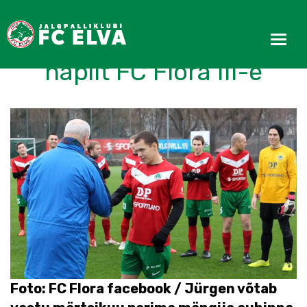
FC Elva võitis võõrsil
napilt FC Flora III-e
Foto: FC Flora facebook / Jürgen võtab