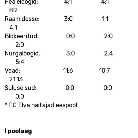
Pealelöögid: 4:1 4:1
8:2
Raamidesse: 3:0 1:1
4:1
Blokeeritud: 0:0 2:0
2:0
Nurgalöögid: 3:0 2:4
5:4
Vead: 11:6 10:7
21:13
Suluseisud: 0:0 0:0
0:0
* FC Elva näitajad eespool
I poolaeg