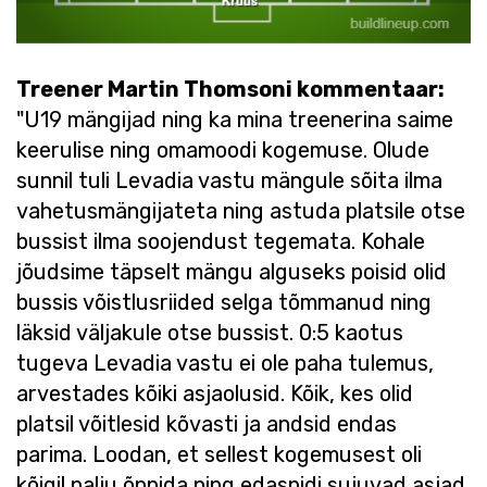
Treener Martin Thomsoni kommentaar:
"U19 mängijad ning ka mina treenerina saime
keerulise ning omamoodi kogemuse. Olude
sunnil tuli Levadia vastu mängule sõita ilma
vahetusmängijateta ning astuda platsile otse
bussist ilma soojendust tegemata. Kohale
jõudsime täpselt mängu alguseks poisid olid
bussis võistlusriided selga tõmmanud ning
läksid väljakule otse bussist. 0:5 kaotus
tugeva Levadia vastu ei ole paha tulemus,
arvestades kõiki asjaolusid. Kõik, kes olid
platsil võitlesid kõvasti ja andsid endas
parima. Loodan, et sellest kogemusest oli
kõigil palju õppida ning edaspidi sujuvad asjad