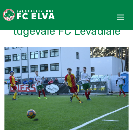
FC Elva U19 kaotas
tugevale FC Levadiale