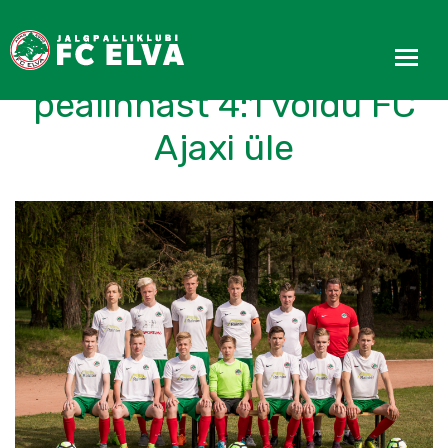
FC Elva U17 tõi
pealinnast 4:1 võidu FC
Ajaxi üle