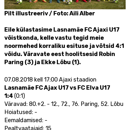
Pilt illustreeriv / Foto: Aili Alber
Eile külastasime Lasnamäe FC Ajaxi U17
võistkonda, kelle vastu tegid meie
noormehed korraliku esituse ja võtsid 4:1
võidu. Väravate eest hoolitsesid Robin
Paring (3) ja Ekke Lõbu (1).
07.08.2018 kell 17:00 Ajaxi staadion
Lasnamäe FC Ajax U17 vs FC Elva U17
1:4
(0:1)
Väravad: 80.+2. - 12., 72., 76. Paring, 52. Lõbu
Hoiatused: -
Eemaldamised: -
Pealtvaatajaid: 15