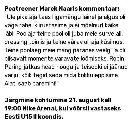
Peatreener Marek Naaris kommentaar:
"Üle pika aja taas liigamängu lainel ja algus oli
väga rabe, kiirustasime ja ei mõelnud käike
läbi. Poolaja teine pool oli juba meie surve all,
pressing toimis ja teine värav oli aja küsimus.
Teine poolaeg meie mäng paranes veelgi ja oli
piisavalt momente väravate löömiseks. Robin
Paring jätkas head hoogu ja teisedki ei jäänud
varju, kõik tegid seda mida kokkuleppisime.
Alati saab paremini!"
Järgmine kohtumine 21. august kell
19:00 Nike Arenal, kui võõrsil vastaseks
Eesti U15 II koondis.