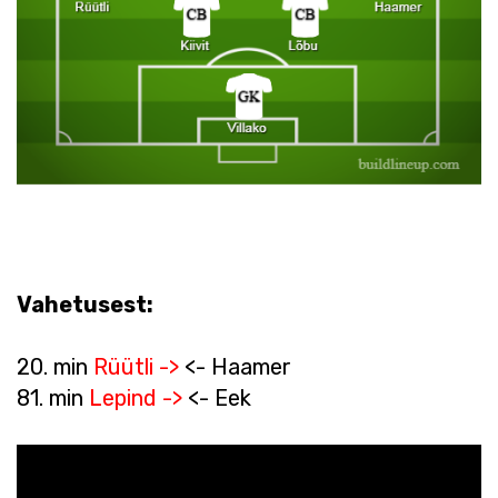
Vahetusest:
20. min
Rüütli ->
<- Haamer
81. min
Lepind ->
<- Eek